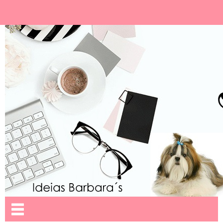
Ideias Barbara´
Nome da aba