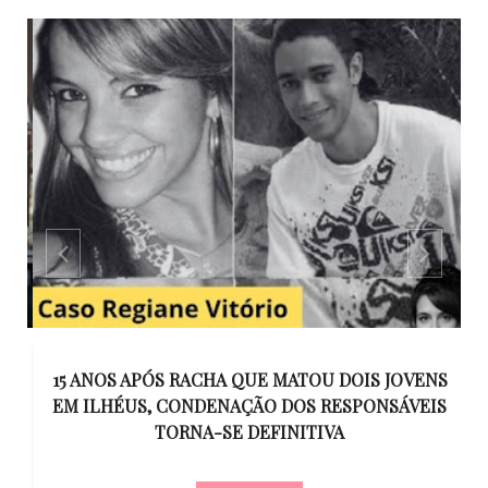
GO
15 ANOS APÓS RACHA QUE MATOU DOIS JOVENS
EM ILHÉUS, CONDENAÇÃO DOS RESPONSÁVEIS
T
O
TORNA-SE DEFINITIVA
U