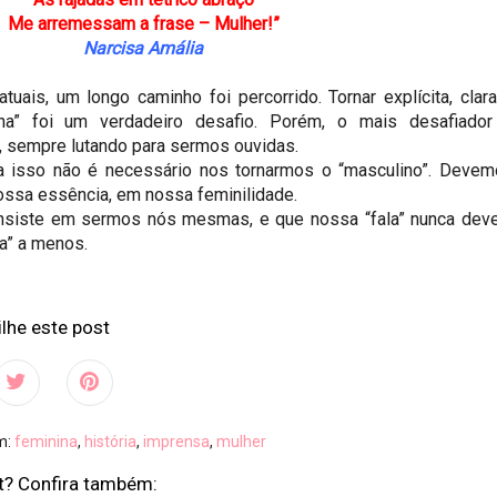
Me arremessam a frase – Mulher!”
Narcisa Amália
uais, um longo caminho foi percorrido. Tornar explícita, clar
ina” foi um verdadeiro desafio. Porém, o mais desafiador
 sempre lutando para sermos ouvidas.
 isso não é necessário nos tornarmos o “masculino”. Devem
ossa essência, em nossa feminilidade.
consiste em sermos nós mesmas, e que nossa “fala” nunca dev
ala” a menos.
lhe este post
em:
feminina
,
história
,
imprensa
,
mulher
t? Confira também: