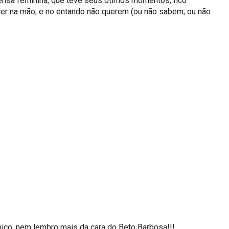
ensa feminina, que teve seus ótimos momentos, fico
der na mão, e no entando não querem (ou não sabem, ou não
ico, nem lembro mais da cara do Beto Barbosa!!!