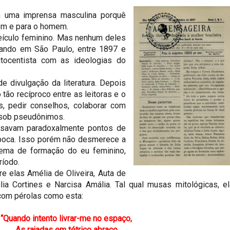
 uma imprensa masculina porquê
mem e para o homem.
veículo feminino. Mas nenhum deles
ulando em São Paulo, entre 1897 e
itocentista com as ideologias do
 divulgação da literatura. Depois
tão recíproco entre as leitoras e o
s, pedir conselhos, colaborar com
, sob pseudônimos.
essavam paradoxalmente pontos de
época. Isso porém não desmerece a
lema de formação do eu feminino,
ríodo.
re elas Amélia de Oliveira, Auta de
úlia Cortines e Narcisa Amália.
Tal qual musas mitológicas, e
com pérolas como esta:
“Quando intento livrar-me no espaço,
As rajadas em tétrico abraço