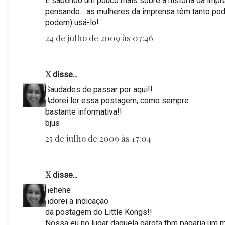
E sabendo um pouco mais sobre a história da impr
pensando... as mulheres da imprensa têm tanto po
podem) usá-lo!
24 de julho de 2009 às 07:46
X
disse...
Saudades de passar por aqui!!
Adorei ler essa postagem, como sempre
bastante informativa!!
bjus
25 de julho de 2009 às 17:04
X
disse...
hehehe
adorei a indicação
da postagem do Little Kongs!!
Nossa eu no lugar daquela garota tbm pagaria um m