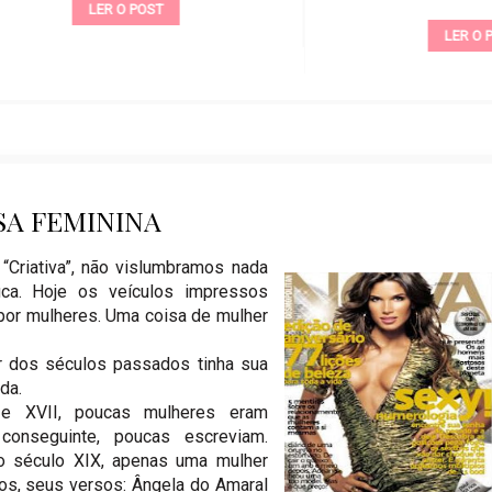
LER O POST
LER O POST
SA FEMININA
 “Criativa”, não vislumbramos nada
ca. Hoje os veículos impressos
 por mulheres. Uma coisa de mulher
r dos séculos passados tinha sua
ida.
e XVII, poucas mulheres eram
 conseguinte, poucas escreviam.
o século XIX, apenas uma mulher
tos, seus versos: Ângela do Amaral