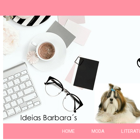
Ideias Barbara´
Nome da aba
HOME
MODA
LITERAT