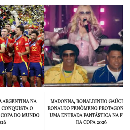
NTINA NA
MADONNA, RONALDINHO GAÚCHO E
UISTA O
RONALDO FENÔMENO PROTAGONIZAM
T
 DO MUNDO
UMA ENTRADA FANTÁSTICA NA FINAL
DA COPA 2026