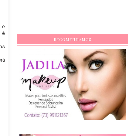
a e
 é
RECOMENDAMOS
os
erá