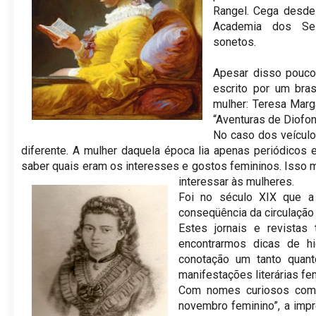
Rangel. Cega desde 
Academia dos Sel
sonetos.
Apesar disso pouc
escrito por um bras
mulher: Teresa Marga
“Aventuras de Diofon
No caso dos veículo
diferente. A mulher daquela época lia apenas periódicos 
saber quais eram os interesses e gostos femininos. Isso 
interessar às mulheres.
Foi no século XIX que a 
conseqüência da circulação
Estes jornais e revista
encontrarmos dicas de h
conotação um tanto quan
manifestações literárias fe
Com nomes curiosos como:
novembro feminino”, a imp