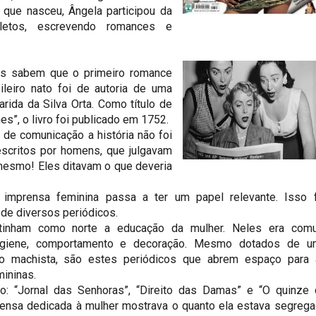
que nasceu, Ângela participou da
etos, escrevendo romances e
os sabem que o primeiro romance
ileiro nato foi de autoria de uma
rida da Silva Orta. Como título de
es”, o livro foi publicado em 1752.
 de comunicação a história não foi
escritos por homens, que julgavam
mesmo! Eles ditavam o que deveria
imprensa feminina passa a ter um papel relevante. Isso f
 de diversos periódicos.
s tinham como norte a educação da mulher. Neles era com
igiene, comportamento e decoração. Mesmo dotados de u
to machista, são estes periódicos que abrem espaço para 
mininas.
 “Jornal das Senhoras”, “Direito das Damas” e “O quinze 
rensa dedicada à mulher mostrava o quanto ela estava segreg