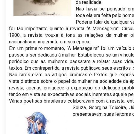
da realidade.
Não havia se pensado em
toda ela era feita pelo ho
Poderia falar de qualquer 
foi tão importante quanto a revista “A Mensageira”. Circ
1900, a revista trouxe à tona as relações da mulher o
nacionalismo imperante em sua época.
Em um primeiro momento, “A Mensageira” foi um veículo de
passou a ser dedicada à mulher. Estabeleceu-se um vínculo 
periódico que as mulheres passaram a relatar suas vida
textos. Em contrapartida, a revista publicava seus escritos
Não raros eram os artigos, crônicas e textos que expr
vista distintos sobre o papel da mulher na sociedade da 
revista, apenas enriquece a exposição do delicado prob
tendo em vista as expectativas sociais inerentes àquele pe
Várias poetisas brasileiras colaboravam com a revista, ent
Souza, Georgina Teixeira, J
presenteavam suas leitoras 