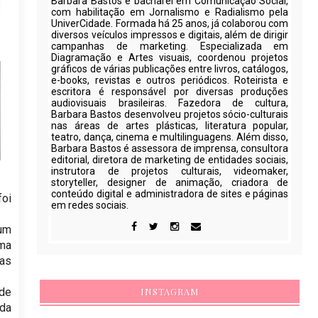
Barbara Bastos é bacharel em Comunicação Social,
com habilitação em Jornalismo e Radialismo pela
UniverCidade. Formada há 25 anos, já colaborou com
diversos veículos impressos e digitais, além de dirigir
campanhas de marketing. Especializada em
Diagramação e Artes visuais, coordenou projetos
gráficos de várias publicações entre livros, catálogos,
e-books, revistas e outros periódicos. Roteirista e
escritora é responsável por diversas produções
audiovisuais brasileiras. Fazedora de cultura,
Barbara Bastos desenvolveu projetos sócio-culturais
nas áreas de artes plásticas, literatura popular,
teatro, dança, cinema e multilinguagens. Além disso,
Barbara Bastos é assessora de imprensa, consultora
editorial, diretora de marketing de entidades sociais,
instrutora de projetos culturais, videomaker,
storyteller, designer de animação, criadora de
conteúdo digital e administradora de sites e páginas
oi
em redes sociais.
um
ma
as
de
INSTAGRAM
ada