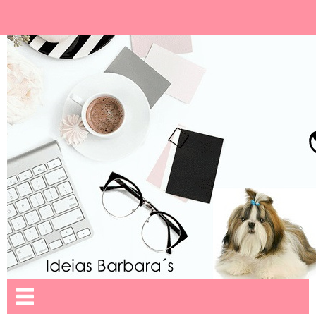
Ideias Barbara´
Nome da aba