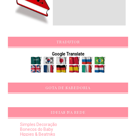
TRADUTOR
Google Translate
GOTA DE SABEDORIA
IDEIAS NA REDE
Simples Decoração
Bonecos do Baby
Hippies & Beatniks