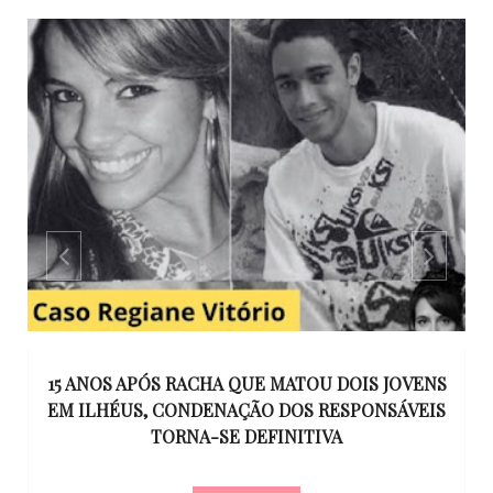
GO
15 ANOS APÓS RACHA QUE MATOU DOIS JOVENS
EM ILHÉUS, CONDENAÇÃO DOS RESPONSÁVEIS
T
O
TORNA-SE DEFINITIVA
U