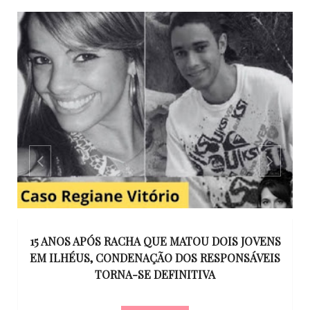
GO
15 ANOS APÓS RACHA QUE MATOU DOIS JOVENS
EM ILHÉUS, CONDENAÇÃO DOS RESPONSÁVEIS
T
O
TORNA-SE DEFINITIVA
U