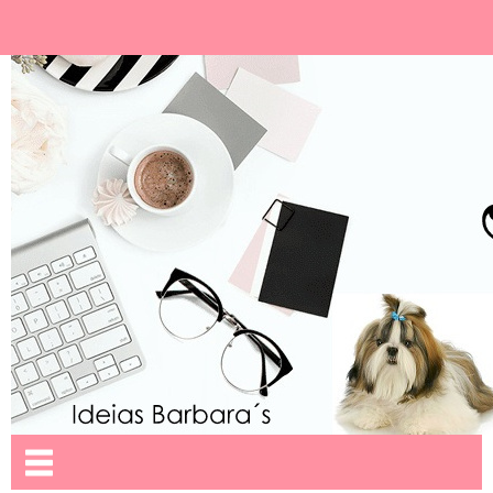
Ideias Barbara´
Nome da aba