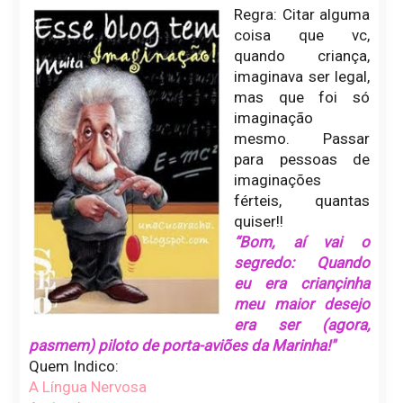
Regra: Citar alguma
coisa que vc,
quando criança,
imaginava ser legal,
mas que foi só
imaginação
mesmo. Passar
para pessoas de
imaginações
férteis, quantas
quiser!!
“Bom, aí vai o
segredo: Quando
eu era criançinha
meu maior desejo
era ser (agora,
pasmem) piloto de porta-aviões da Marinha!"
Quem Indico:
A Língua Nervosa