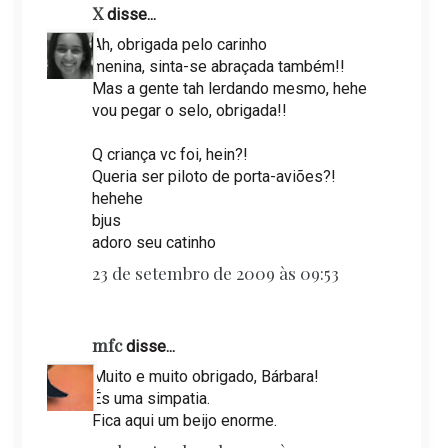
X
disse...
Ah, obrigada pelo carinho
menina, sinta-se abraçada também!!
Mas a gente tah lerdando mesmo, hehe
vou pegar o selo, obrigada!!
Q criança vc foi, hein?!
Queria ser piloto de porta-aviões?!
hehehe
bjus
adoro seu catinho
23 de setembro de 2009 às 09:53
mfc
disse...
Muito e muito obrigado, Bárbara!
És uma simpatia.
Fica aqui um beijo enorme.