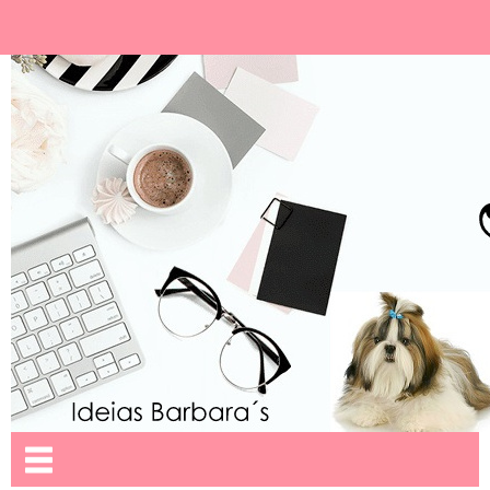
Ideias Barbara´
Nome da aba