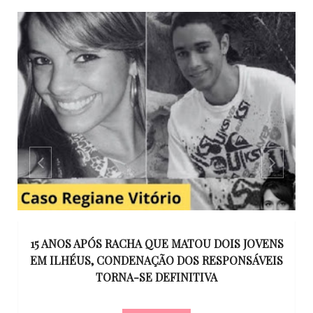
GO
15 ANOS APÓS RACHA QUE MATOU DOIS JOVENS
EM ILHÉUS, CONDENAÇÃO DOS RESPONSÁVEIS
T
O
TORNA-SE DEFINITIVA
U