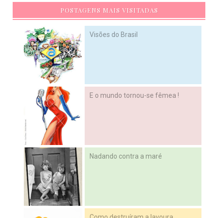
POSTAGENS MAIS VISITADAS
Visões do Brasil
E o mundo tornou-se fêmea !
Nadando contra a maré
Como destruíram a lavoura