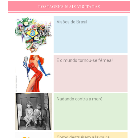
POSTAGENS MAIS VISITADAS
Visões do Brasil
E o mundo tornou-se fêmea !
Nadando contra a maré
Como destruíram a lavoura