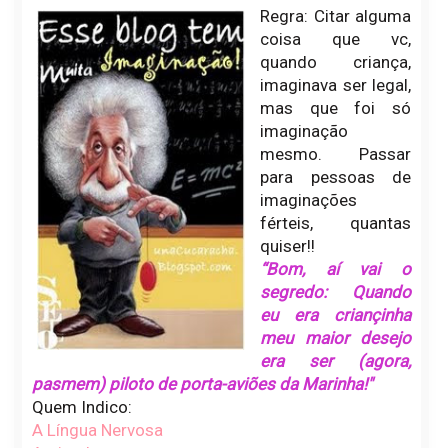
Regra: Citar alguma
coisa que vc,
quando criança,
imaginava ser legal,
mas que foi só
imaginação
mesmo. Passar
para pessoas de
imaginações
férteis, quantas
quiser!!
“Bom, aí vai o
segredo: Quando
eu era criançinha
meu maior desejo
era ser (agora,
pasmem) piloto de porta-aviões da Marinha!"
Quem Indico:
A Língua Nervosa