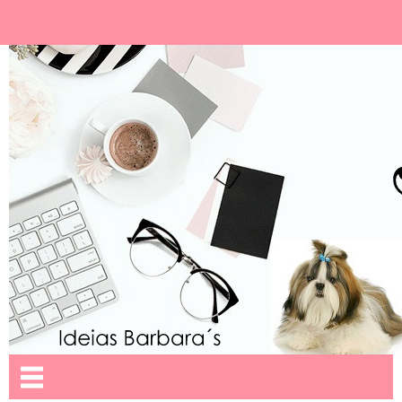
Ideias Barbara´
Nome da aba