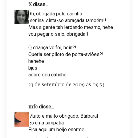
X
disse...
Ah, obrigada pelo carinho
menina, sinta-se abraçada também!!
Mas a gente tah lerdando mesmo, hehe
vou pegar o selo, obrigada!!
Q criança vc foi, hein?!
Queria ser piloto de porta-aviões?!
hehehe
bjus
adoro seu catinho
23 de setembro de 2009 às 09:53
mfc
disse...
Muito e muito obrigado, Bárbara!
És uma simpatia.
Fica aqui um beijo enorme.