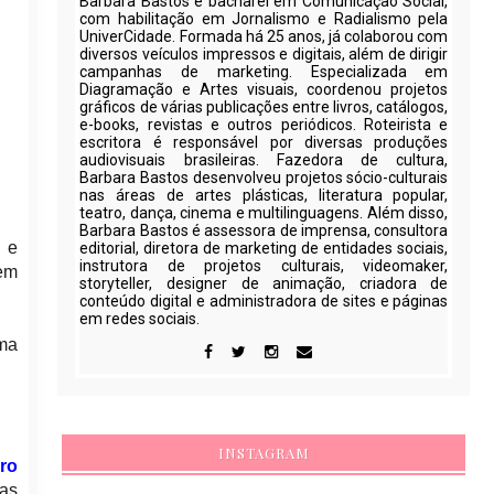
Barbara Bastos é bacharel em Comunicação Social,
com habilitação em Jornalismo e Radialismo pela
UniverCidade. Formada há 25 anos, já colaborou com
diversos veículos impressos e digitais, além de dirigir
campanhas de marketing. Especializada em
Diagramação e Artes visuais, coordenou projetos
gráficos de várias publicações entre livros, catálogos,
e-books, revistas e outros periódicos. Roteirista e
escritora é responsável por diversas produções
audiovisuais brasileiras. Fazedora de cultura,
Barbara Bastos desenvolveu projetos sócio-culturais
nas áreas de artes plásticas, literatura popular,
teatro, dança, cinema e multilinguagens. Além disso,
Barbara Bastos é assessora de imprensa, consultora
 e
editorial, diretora de marketing de entidades sociais,
instrutora de projetos culturais, videomaker,
 em
storyteller, designer de animação, criadora de
conteúdo digital e administradora de sites e páginas
em redes sociais.
uma
INSTAGRAM
ro
das