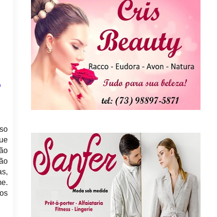
a
oso
que
são
ção
as,
me.
ãos