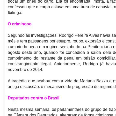
trocar um pneu do carro. Ela foi encontrada morta, a fa
confessou que o corpo estava em uma área de canavial, n
Ibitinga.
O criminoso
Segundo as investigações, Rodrigo Pereira Alves havia sa
mês e tem passagens por estupro, roubo, extorsão e const
cumprindo pena em regime semiaberto na Penitenciária de 
agosto deste ano, quando foi concedida a saída dele do
cumprimento do restante da pena em prisão domicilia
constrangimento ilegal. Anteriormente, Rodrigo já hav
novembro de 2014.
A tragédia que acabou com a vida de Mariana Bazza e m
antiga discussão: o mecanismo de progressão de regime d
Deputados contra o Brasil
Nesta mesma semana, os parlamentares do grupo de tra
na Câmara dos Deputados, alteraram de forma criminosa 