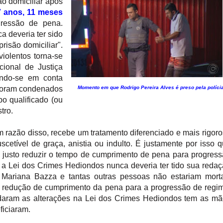
ão domiciliar após
7 anos, 11 meses
gressão de pena.
a deveria ter sido
risão domiciliar".
iolentos torna-se
ional de Justiça
ando-se em conta
 foram condenados
Momento em que Rodrigo Pereira Alves
é preso pela políci
o qualificado (ou
tro.
 razão disso, recebe um tratamento diferenciado e mais rigor
scetível de graça, anistia ou indulto. É justamente por isso 
er justo reduzir o tempo de cumprimento de pena para progres
 a Lei dos Crimes Hediondos nunca deveria ter tido sua reda
al, Mariana Bazza e tantas outras pessoas não estariam mort
a redução de cumprimento da pena para a progressão de regi
daram as alterações na Lei dos Crimes Hediondos tem as m
ficiaram.