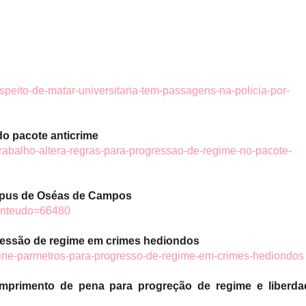
uspeito-de-matar-universitaria-tem-passagens-na-policia-por-
do pacote anticrime
trabalho-altera-regras-para-progressao-de-regime-no-pacote-
orpus de Oséas de Campos
dConteudo=66480
ressão de regime em crimes hediondos
efine-parmetros-para-progresso-de-regime-em-crimes-hediondos
mprimento de pena para progreção de regime e liberda