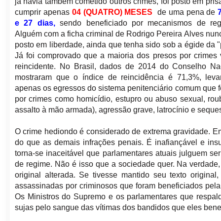
já havia também cometido outros crimes, foi posto em pris
cumprir apenas
04 (QUATRO) MESES
de uma pena de
e 27 dias,
sendo beneficiado por mecanismos de re
Alguém com a ficha criminal de
Rodrigo Pereira Alves nunc
posto em liberdade, ainda que tenha sido sob a égide da "p
Já foi comprovado que a maioria dos presos por crimes v
reincidente.
No Brasil, dados de 2014 do Conselho Nac
mostraram que o índice de reincidência é
71,3%
, lev
apenas os egressos do sistema penitenciário comum que
por
crimes como homicídio, estupro ou abuso sexual, roub
assalto à mão armada), agressão grave, latrocínio e seques
O crime hediondo é considerado de extrema gravidade. Em
do que as demais infrações penais. É inafiançável e insu
torna-se inaceitável que parlamentares atuais julguem s
de regime. Não é isso que a sociedade quer. Na verdade,
original alterada. Se tivesse mantido seu texto origin
assassinadas por criminosos que foram beneficiados pel
Os Ministros do Supremo e os parlamentares que respal
sujas pelo sangue das vítimas dos bandidos que eles bene