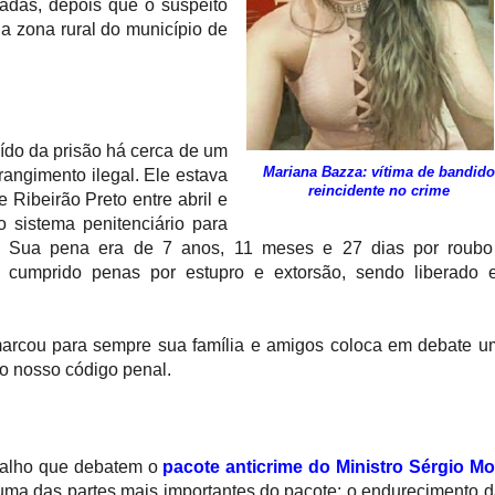
cadas, depois que o suspeito
a zona rural do município de
ído da prisão há cerca de um
Mariana Bazza: vítima de bandido
rangimento ilegal. Ele estava
reincidente no crime
Ribeirão Preto entre abril e
 sistema penitenciário para
r. Sua pena era de 7 anos, 11 meses e 27 dias por roubo
ia cumprido penas por estupro e extorsão, sendo liberado
arcou para sempre sua família e amigos coloca em debate 
o nosso código penal.
balho que debatem o
pacote anticrime do Ministro Sérgio Mo
uma das partes mais importantes do pacote: o endurecimento 