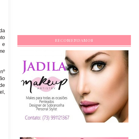
da
nto
RECOMENDAMOS
o e
ime
 nº
são
 de
el,