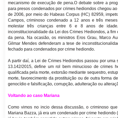
mecanismo de execução de pena.O debate sobre a prog
para presos condenados por crimes hediondos chegou ao
de 2006, por meio do Habeas Corpus (HC) 82959, impetr
Campos, criminoso condenado a 12 anos e três meses
molestar três crianças entre 6 e 8 anos de idad
inconstitucionalidade da Lei dos Crimes Hediondos, a fim
da pena. Na ocasião, os ministros Eros Grau, Marco Aur
Gilmar Mendes defenderam a tese de inconstitucionalida
fechado para condenados por crime hediondo.
A partir daí, a Lei de Crimes Hediondos passou por uma sé
13.142/2015, define um rol bem minucioso de crimes hed
qualificada pela morte, extorsão mediante sequestro, estup
morte, favorecimento da prostituição ou de outra forma d
genocídio e falsificação, corrupção, adulteração ou alteraç
Voltando ao caso Mariana
Como vimos no incio dessa discussão, o criminoso que
Mariana Bazza, já era um condenado por crime hediondo (e