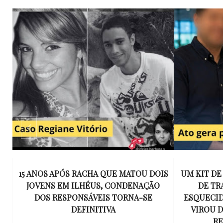
E
15 ANOS APÓS RACHA QUE MATOU DOIS
UM KIT D
K
JOVENS EM ILHÉUS, CONDENAÇÃO
DE TR
DOS RESPONSÁVEIS TORNA-SE
ESQUECID
US
DEFINITIVA
VIROU 
R