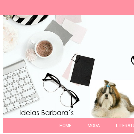
Ideias Barbara´
Nome da aba
HOME
MODA
LITERAT