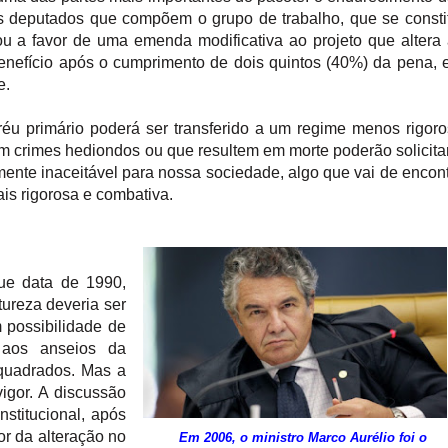
s deputados que compõem o grupo de trabalho, que se consti
ou a favor de uma emenda modificativa ao projeto que altera
 benefício após o cumprimento de dois quintos (40%) da pena,
e.
éu primário poderá ser transferido a um regime menos rigor
m crimes hediondos ou que resultem em morte poderão solicita
ente inaceitável para nossa sociedade, algo que vai de encon
is rigorosa e combativa.
ue data de 1990,
ureza deveria ser
 possibilidade de
 aos anseios da
nquadrados. Mas a
igor. A discussão
stitucional, após
r da alteração no
Em 2006, o ministro Marco Aurélio foi o