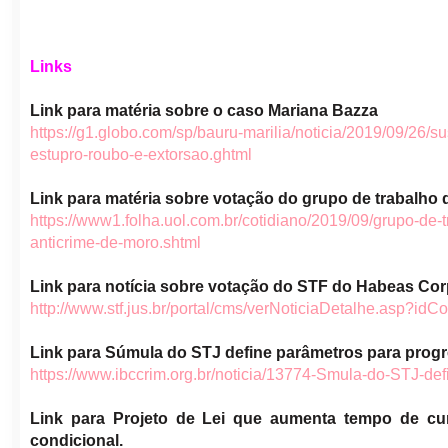
Links
Link para matéria sobre o caso Mariana Bazza
https://g1.globo.com/sp/bauru-marilia/noticia/2019/09/26/s
estupro-roubo-e-extorsao.ghtml
Link para matéria sobre votação do grupo de trabalho 
https://www1.folha.uol.com.br/cotidiano/2019/09/grupo-de-
anticrime-de-moro.shtml
Link para notícia sobre votação do STF do Habeas C
http://www.stf.jus.br/portal/cms/verNoticiaDetalhe.asp?i
Link para Súmula do STJ define parâmetros para prog
https://www.ibccrim.org.br/noticia/13774-Smula-do-STJ-d
Link para Projeto de Lei que aumenta tempo de cu
condicional.