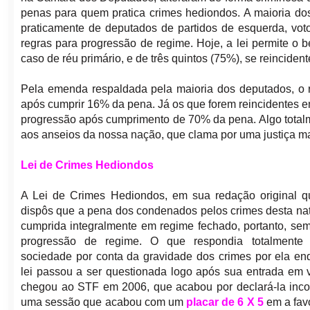
penas para quem pratica crimes hediondos. A maioria do
praticamente de deputados de partidos de esquerda, vot
regras para progressão de regime. Hoje, a lei permite o
caso de réu primário, e de três quintos (75%), se reincident
Pela emenda respaldada pela maioria dos deputados, o r
após cumprir 16% da pena. Já os que forem reincidentes e
progressão após cumprimento de 70% da pena. Algo totalm
aos anseios da nossa nação, que clama por uma justiça ma
Lei de Crimes Hediondos
A Lei de Crimes Hediondos, em sua redação original q
dispôs que a pena dos condenados pelos crimes desta nat
cumprida integralmente em regime fechado, portanto, sem
progressão de regime. O que respondia totalmente
sociedade por conta da gravidade dos crimes por ela e
lei passou a ser questionada logo após sua entrada em v
chegou ao STF em 2006, que acabou por declará-la incon
uma sessão que acabou com um
placar de 6 X 5
em a favo