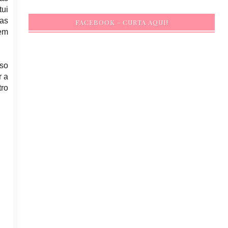
tui
 as
FACEBOOK - CURTA AQUI!
 em
oso
r a
tro