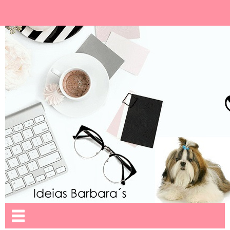
Ideias Barbara´
Nome da aba