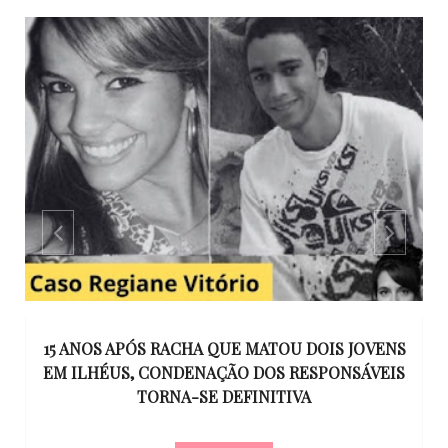
GO
15 ANOS APÓS RACHA QUE MATOU DOIS JOVENS
EM ILHÉUS, CONDENAÇÃO DOS RESPONSÁVEIS
T
O
TORNA-SE DEFINITIVA
U