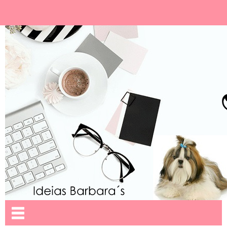
Ideias Barbara´
Nome da aba