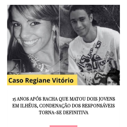
GO
15 ANOS APÓS RACHA QUE MATOU DOIS JOVENS
EM ILHÉUS, CONDENAÇÃO DOS RESPONSÁVEIS
T
O
TORNA-SE DEFINITIVA
U