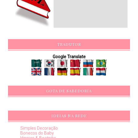
TRADUTOR
Google Translate
GOTA DE SABEDORIA
IDEIAS NA REDE
Simples Decoração
Bonecos do Baby