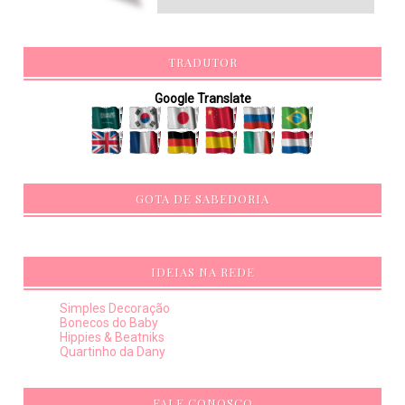
TRADUTOR
Google Translate
GOTA DE SABEDORIA
IDEIAS NA REDE
Simples Decoração
Bonecos do Baby
Hippies & Beatniks
Quartinho da Dany
FALE CONOSCO