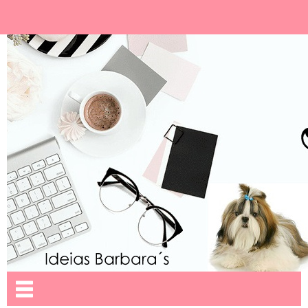
Ideias Barbara´
Nome da aba