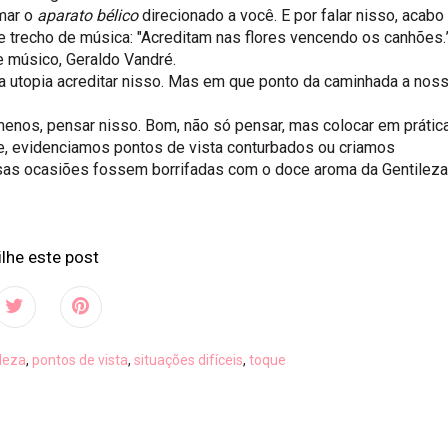
mar o
aparato bélico
direcionado a você. E por falar nisso, acabo
 trecho de música: "Acreditam nas flores vencendo os canhões.”
 músico, Geraldo Vandré.
a utopia acreditar nisso. Mas em que ponto da caminhada a nos
menos, pensar nisso. Bom, não só pensar, mas colocar em prática
, evidenciamos pontos de vista conturbados ou criamos
sas ocasiões fossem borrifadas com o doce aroma da Gentilez
lhe este post
ileza
,
pontos de vista
,
situações difíceis
,
toque