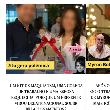
GA
APÓS O SUCESSO DE EU VOU TE
15 ANOS 
ENCONTRAR, NETFLIX ANUNCIA SÉRIE
INESQUECÍ
E
DE MYRON BOLITAR, O PERSONAGEM
MÚSICA 
MAIS ICÔNICO DE HARLAN COBEN