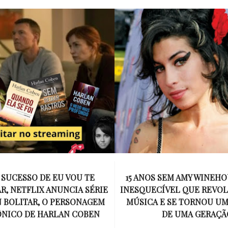
SEM AMY WINEHOUSE: A VOZ
MEL C SOBE AO ALTAR EM
VEL QUE REVOLUCIONOU A
EMOCIONANTE E USA 
E SE TORNOU UM SÍMBOLO
DESENHADO POR VICTORI
DE UMA GERAÇÃO