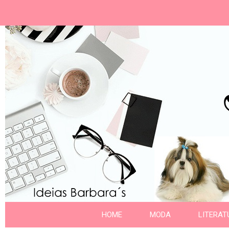
Ideias Barbara´
Nome da aba
HOME
MODA
LITERAT