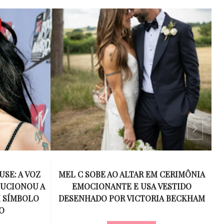
 CERIMÔNIA
ESPANHA SUPERA A ARGENTINA NA
VESTIDO
PRORROGAÇÃO E CONQUISTA O
R
A BECKHAM
BICAMPEONATO DA COPA DO MUNDO
DE 2026