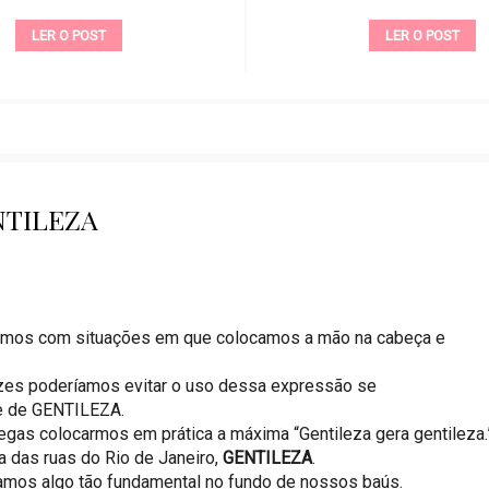
LER O POST
LER O POST
NTILEZA
amos com situações em que colocamos a mão na cabeça e
zes poderíamos evitar o uso dessa expressão se
e de GENTILEZA.
egas colocarmos em prática a máxima “Gentileza gera gentileza.”
a das ruas do Rio de Janeiro,
GENTILEZA
.
amos algo tão fundamental no fundo de nossos baús.