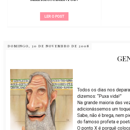
LER O POST
DOMINGO, 30 DE NOVEMBRO DE 2008
GE
Todos os dias nos depar
dizemos: “Puxa vida!”
Na grande maioria das ve
adicionássemos um toqu
Sabe, não é brega, nem pi
do famoso profeta e poet
O ponto X é porquê coloc