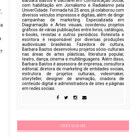
Barbara Bastos é bacharel em Comunicação Social,
com habilitação em Jornalismo e Radialismo pela
UniverCidade. Formada há 25 anos, já colaborou com
,
diversos veículos impressos e digitais, além de dirigir
campanhas de marketing. Especializada em
sa
Diagramação e Artes visuais, coordenou projetos
gráficos de várias publicações entre livros, catálogos,
e-books, revistas e outros periódicos. Roteirista e
.
escritora é responsável por diversas produções
audiovisuais brasileiras. Fazedora de cultura,
Barbara Bastos desenvolveu projetos sócio-culturais
a?
nas áreas de artes plásticas, literatura popular,
teatro, dança, cinema e multilinguagens. Além disso,
Barbara Bastos é assessora de imprensa, consultora
editorial, diretora de marketing de entidades sociais,
instrutora de projetos culturais, videomaker,
storyteller, designer de animação, criadora de
conteúdo digital e administradora de sites e páginas
em redes sociais.
INSTAGRAM