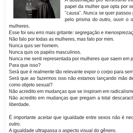
papel da mulher que opta por se
"causa". Nunca se quer passou p
pelo prisma do outro, ouvir o 
mulheres.
Esse foi seu erro mais gritante: segregação e menosprezaç
Não falo por todas as mulheres, mas falo por mim.
Nunca quis ser homem.
Nunca quis os papéis masculinos.
Nunca me senti representada por mulheres que saem em pa
Para que isso?
Será que é realmente tão relevante expor o corpo para se
Será que ao fazermos isso não estamos lançando mão de
como objeto sexual?
Não acredito em mudanças que se inspiram em radicalismo
Não acredito em mudanças que pregam a total descaracte
liberdade.
É importante aceitar que igualdade entre sexos não é n
outro.
A igualdade ultrapassa o aspecto visual do gênero.