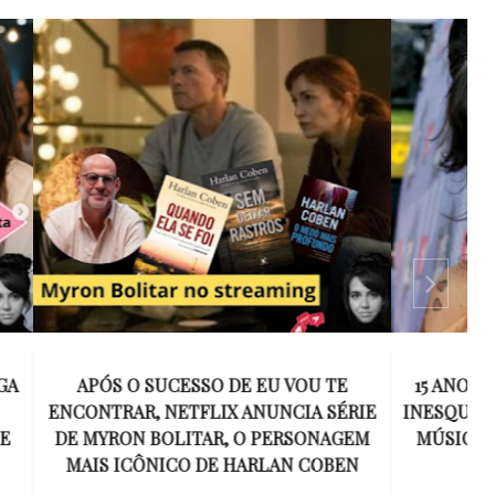
 VOU TE
15 ANOS SEM AMY WINEHOUSE: A VOZ
NCIA SÉRIE
INESQUECÍVEL QUE REVOLUCIONOU A
ERSONAGEM
MÚSICA E SE TORNOU UM SÍMBOLO
AN COBEN
DE UMA GERAÇÃO