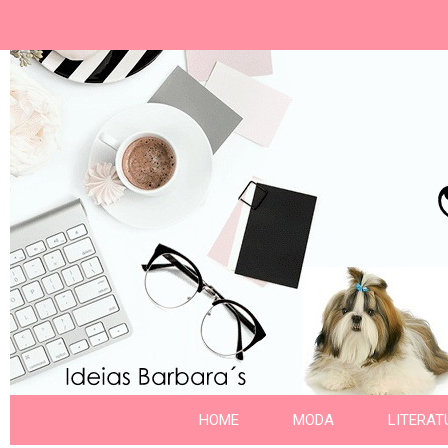
Ideias Barbara´
Nome da aba
HOME
MODA
LITERAT