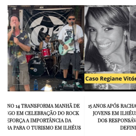
E
15 ANOS APÓS RACHA QUE MATOU DOIS
UM KIT D
K
JOVENS EM ILHÉUS, CONDENAÇÃO
DE TR
DOS RESPONSÁVEIS TORNA-SE
ESQUECID
US
DEFINITIVA
VIROU 
R