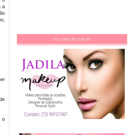
a a
ção
os,
RECOMENDAMOS
her
 de
s o