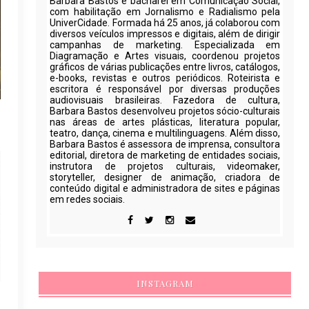
Barbara Bastos é bacharel em Comunicação Social,
com habilitação em Jornalismo e Radialismo pela
UniverCidade. Formada há 25 anos, já colaborou com
diversos veículos impressos e digitais, além de dirigir
campanhas de marketing. Especializada em
Diagramação e Artes visuais, coordenou projetos
gráficos de várias publicações entre livros, catálogos,
e-books, revistas e outros periódicos. Roteirista e
escritora é responsável por diversas produções
audiovisuais brasileiras. Fazedora de cultura,
Barbara Bastos desenvolveu projetos sócio-culturais
nas áreas de artes plásticas, literatura popular,
teatro, dança, cinema e multilinguagens. Além disso,
Barbara Bastos é assessora de imprensa, consultora
editorial, diretora de marketing de entidades sociais,
instrutora de projetos culturais, videomaker,
storyteller, designer de animação, criadora de
conteúdo digital e administradora de sites e páginas
em redes sociais.
INSTAGRAM