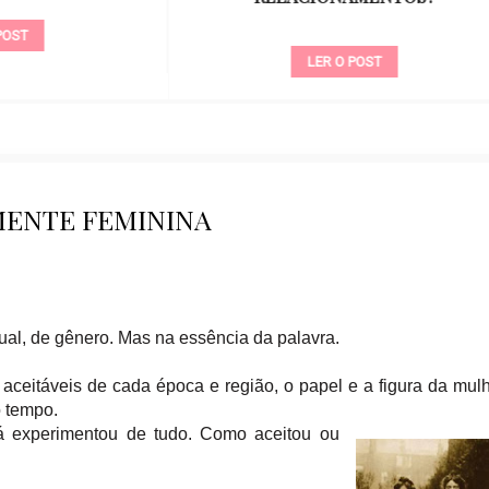
LER O POST
LER O POST
MENTE FEMININA
al, de gênero. Mas na essência da palavra.
aceitáveis de cada época e região, o papel e a figura da mul
 tempo.
á experimentou de tudo. Como aceitou ou