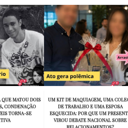
E MAQUIAGEM, UMA COLEGA
APÓS O SUCESSO DE EU
ABALHO E UMA ESPOSA
ENCONTRAR, NETFLIX ANU
A: POR QUE UM PRESENTE
DE MYRON BOLITAR, O P
DEBATE NACIONAL SOBRE
MAIS ICÔNICO DE HARL
ELACIONAMENTOS?