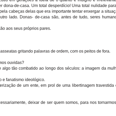
r dona-de-casa. Um total desperdício! Uma total nulidade par
ela cabeças delas que era importante tentar enxergar a situa
outro lado. Donas- de-casa são, antes de tudo, seres human
ão aos seus próprios pares.
sseatas gritando palavras de ordem, com os peitos de fora.
rmos ouvidas?
 algo tão combatido ao longo dos séculos: a imagem da mul
 e fanatismo ideológico.
rização de um ente, em prol de uma libertinagem travestida
ecessariamente, deixar de ser quem somos, para nos tornarmo