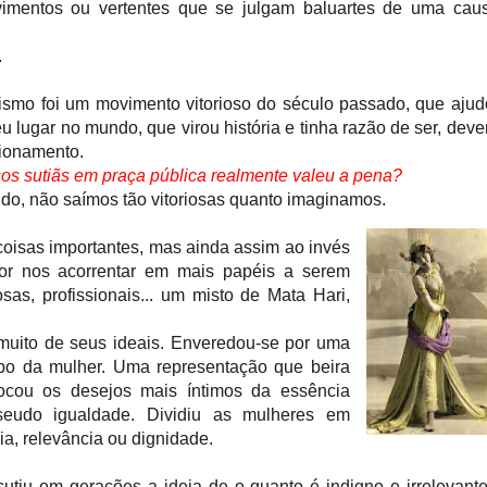
imentos ou vertentes que se julgam baluartes de uma caus
.
ismo foi um movimento vitorioso do século passado, que aju
u lugar no mundo, que virou história e tinha razão de ser, deve
cionamento.
os sutiãs em praça pública realmente valeu a pena?
o, não saímos tão vitoriosas quanto imaginamos.
oisas importantes, mas ainda assim ao invés
or nos acorrentar em mais papéis a serem
s, profissionais... um misto de Mata Hari,
muito de seus ideais.
Enveredou-se por uma
tipo da mulher. Uma representação que beira
focou os desejos mais íntimos
da essência
eudo igualdade. Dividiu as mulheres em
ia, relevância ou dignidade.
cutiu em gerações a ideia de o quanto é indigno e irrelevant