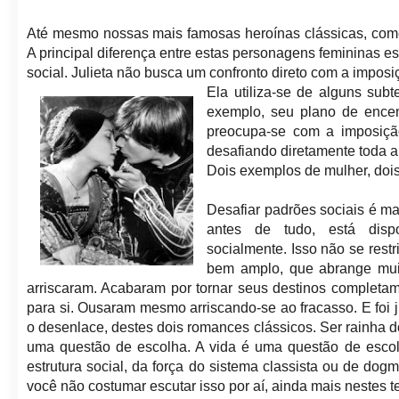
Até mesmo nossas mais famosas heroínas clássicas, como 
A principal diferença entre estas personagens femininas e
social. Julieta não busca um confronto direto com a imposi
Ela utiliza-se de alguns subt
exemplo, seu plano de encen
preocupa-se com a imposiçã
desafiando diretamente toda a 
Dois exemplos de mulher, doi
Desafiar padrões sociais é ma
antes de tudo, está disp
socialmente. Isso não se rest
bem amplo, que abrange muit
arriscaram. Acabaram por tornar seus destinos completam
para si. Ousaram mesmo arriscando-se ao fracasso. E foi
o desenlace, destes dois romances clássicos. Ser rainha d
uma questão de escolha. A vida é uma questão de escol
estrutura social, da força do sistema classista ou de do
você não costumar escutar isso por aí, ainda mais nestes t