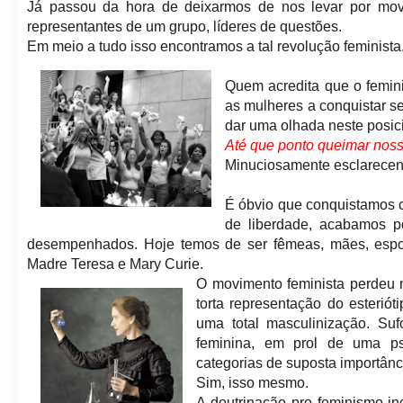
Já passou da hora de deixarmos de nos levar por mov
representantes de um grupo, líderes de questões.
Em meio a tudo isso encontramos a tal revolução feminista
Quem acredita que o femin
as mulheres a conquistar se
dar uma olhada neste posi
Até que ponto queimar noss
Minuciosamente esclarecend
É óbvio que conquistamos c
de liberdade, acabamos p
desempenhados. Hoje temos de ser fêmeas, mães, esposa
Madre Teresa e Mary Curie.
O movimento feminista perdeu 
torta representação do esterió
uma total masculinização. Su
feminina, em prol de uma ps
categorias de suposta importânc
Sim, isso mesmo.
A doutrinação pro feminismo in