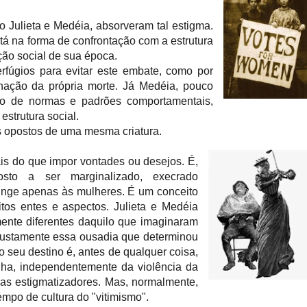
Julieta e Medéia, absorveram tal estigma.
stá na forma de confrontação com a estrutura
ção social de sua época.
erfúgios para evitar este embate, como por
ação da própria morte. Já Medéia, pouco
o de normas e padrões comportamentais,
estrutura social.
s opostos de uma mesma criatura.
is do que impor vontades ou desejos. É,
osto a ser marginalizado, execrado
ringe apenas às mulheres. É um conceito
os entes e aspectos. Julieta e Medéia
ente diferentes daquilo que imaginaram
 justamente essa ousadia que determinou
o seu destino é, antes de qualquer coisa,
ha, independentemente da violência da
gmas estigmatizadores. Mas, normalmente,
empo de cultura do "vitimismo".