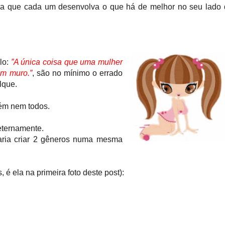
ara que cada um desenvolva o que há de melhor no seu lado
lo:
”A única coisa que uma mulher
um muro.”
, são no mínimo o errado
lque.
rém nem todos.
eternamente.
aria criar 2 gêneros numa mesma
 é ela na primeira foto deste post):