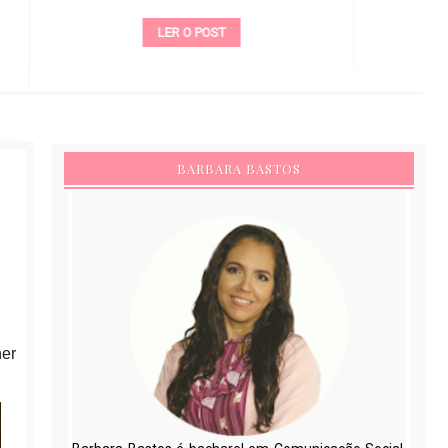
LER O POST
BARBARA BASTOS
her