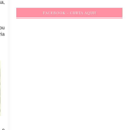
a,
FACEBOOK - CURTA AQUI!
dou
ria
e o