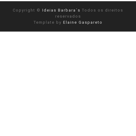
Copyright ©
Ideias Barbara´s
Todos os direitos
reservados
Template by
Elaine Gaspareto