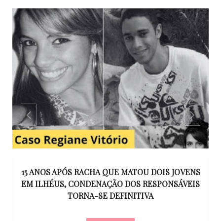
GO
15 ANOS APÓS RACHA QUE MATOU DOIS JOVENS
EM ILHÉUS, CONDENAÇÃO DOS RESPONSÁVEIS
T
O
TORNA-SE DEFINITIVA
U