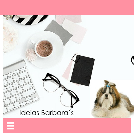
Ideias Barbara´
Nome da aba