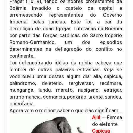
Praga" (1619), tendo os nobres protestantes da
Boêmia invadido o castelo da capital e
arremessando representantes do Governo
Imperial pelas janelas. Este foi, a par da
demolição de duas Igrejas Luteranas na Boêmia
por parte das forças católicas do Sacro Império
Romano-Germânico, um dos episódios
determinantes na deflagração do conflito no
continente.
Foi defenestrando idéias da minha cabeça que
lembrei de outras palavras estranhas. Veja se
você ouviu uma destas algum dia: aliá, capicua,
palíndromo, deletério, tergiversar, recâmara,
munganga, lundu, marafo, nubígeno, estrigar,
aritmomancia, oomancia, ponxirão, urente, sandeu,
onicofagia.
Agora vem o melhor: saber o que elas significam...
Aliá
– Fêmea
do elefante.
Capicua