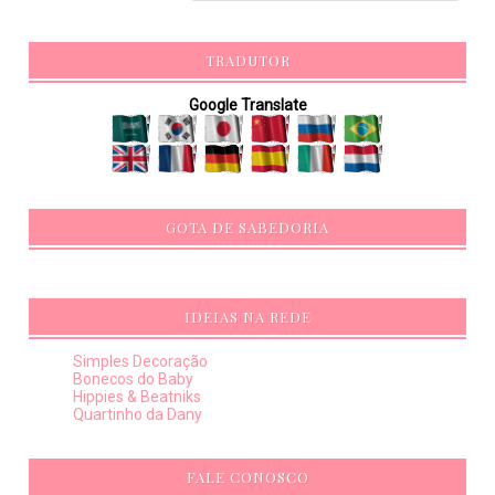
TRADUTOR
Google Translate
GOTA DE SABEDORIA
IDEIAS NA REDE
Simples Decoração
Bonecos do Baby
Hippies & Beatniks
Quartinho da Dany
FALE CONOSCO