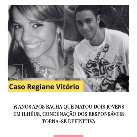
GO
15 ANOS APÓS RACHA QUE MATOU DOIS JOVENS
EM ILHÉUS, CONDENAÇÃO DOS RESPONSÁVEIS
T
O
TORNA-SE DEFINITIVA
U