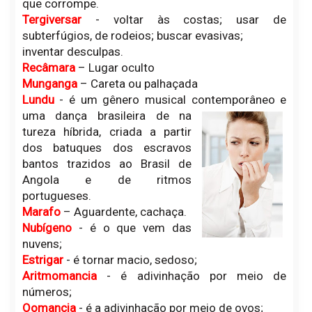
que corrompe.
Tergiversar
- voltar às costas; usar de
subterfúgios, de rodeios; buscar evasivas;
inventar desculpas.
Recâmara
– Lugar oculto
Munganga
– Careta ou palhaçada
Lundu
- é um gênero musical contemporâneo e
uma dança brasileira de na
tureza híbrida, criada a partir
dos batuques dos escravos
bantos trazidos ao Brasil de
Angola e de ritmos
portugueses.
Marafo
– Aguardente, cachaça.
Nubígeno
- é o que vem das
nuvens;
Estrigar
- é tornar macio, sedoso;
Aritmomancia
- é adivinhação por meio de
números;
Oomancia
- é a adivinhação por meio de ovos;