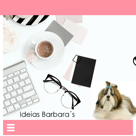
Ideias Barbara´
Nome da aba