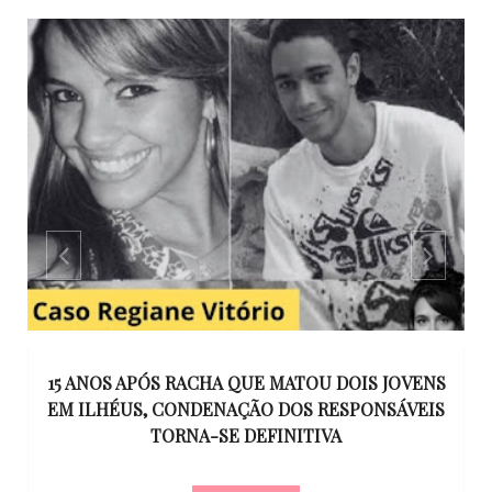
GO
15 ANOS APÓS RACHA QUE MATOU DOIS JOVENS
EM ILHÉUS, CONDENAÇÃO DOS RESPONSÁVEIS
T
O
TORNA-SE DEFINITIVA
U