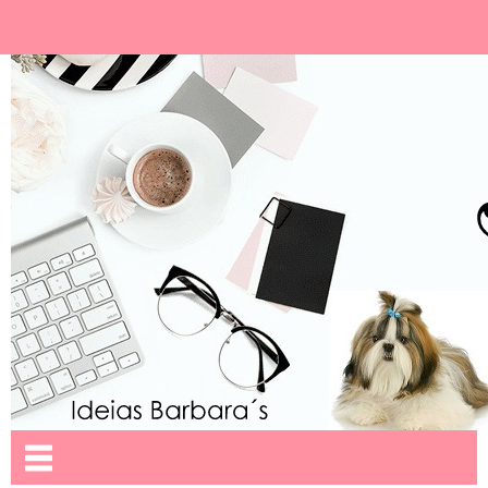
Ideias Barbara´
Nome da aba