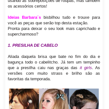
usando as
sobreposições de roupas
, mas também
os
acessórios certos!
Ideias Barbara´s
bisbilhou tudo e trouxe para
você as peças que serão top desta estação.
Pronta para deixar o seu look mais
caprichado e
supercharmoso?
1. PRESILHA DE CABELO
Aliada daquela brisa que bate no fim do dia e
bagunça todo o cabelitcho. Já tem um tempinho
que a presilha caiu nas graças das
it girls
. As
versões com muito strass e brilho são as
favoritas da temporada.