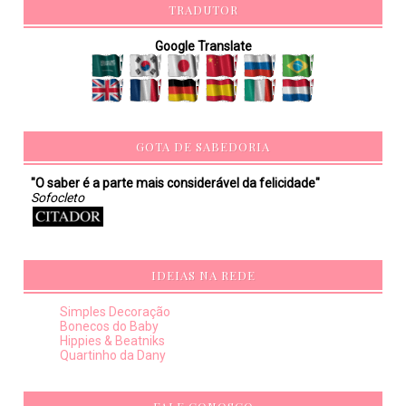
TRADUTOR
Google Translate
GOTA DE SABEDORIA
"O saber é a parte mais considerável da felicidade"
Sofocleto
IDEIAS NA REDE
Simples Decoração
Bonecos do Baby
Hippies & Beatniks
Quartinho da Dany