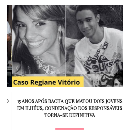
GO
15 ANOS APÓS RACHA QUE MATOU DOIS JOVENS
EM ILHÉUS, CONDENAÇÃO DOS RESPONSÁVEIS
T
O
TORNA-SE DEFINITIVA
U