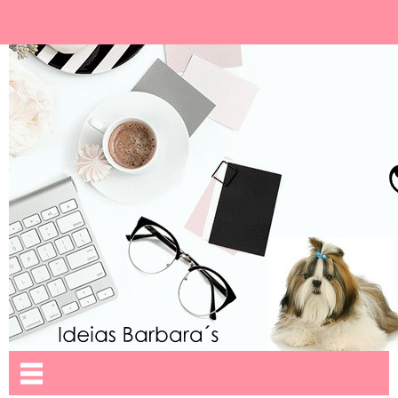
Ideias Barbara´
Nome da aba