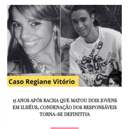
GO
15 ANOS APÓS RACHA QUE MATOU DOIS JOVENS
EM ILHÉUS, CONDENAÇÃO DOS RESPONSÁVEIS
T
O
TORNA-SE DEFINITIVA
U