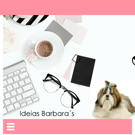
Ideias Barbara´
Nome da aba