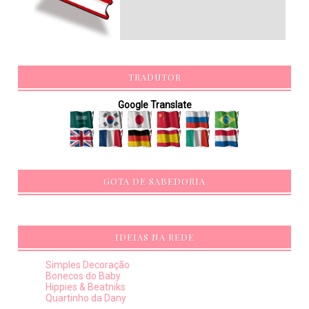
TRADUTOR
Google Translate
GOTA DE SABEDORIA
IDEIAS NA REDE
Simples Decoração
Bonecos do Baby
Hippies & Beatniks
Quartinho da Dany