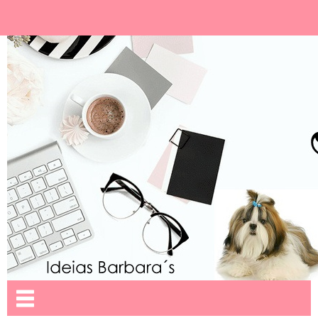
Ideias Barbara´
Nome da aba