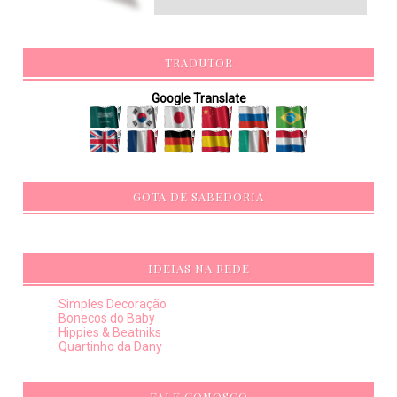
TRADUTOR
Google Translate
GOTA DE SABEDORIA
IDEIAS NA REDE
Simples Decoração
Bonecos do Baby
Hippies & Beatniks
Quartinho da Dany
FALE CONOSCO