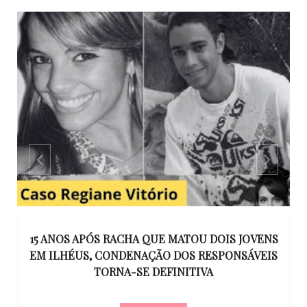
GO
15 ANOS APÓS RACHA QUE MATOU DOIS JOVENS
EM ILHÉUS, CONDENAÇÃO DOS RESPONSÁVEIS
T
O
TORNA-SE DEFINITIVA
U