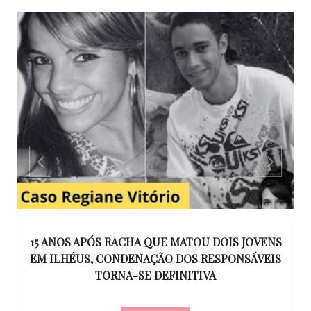
GO
15 ANOS APÓS RACHA QUE MATOU DOIS JOVENS
EM ILHÉUS, CONDENAÇÃO DOS RESPONSÁVEIS
T
O
TORNA-SE DEFINITIVA
U