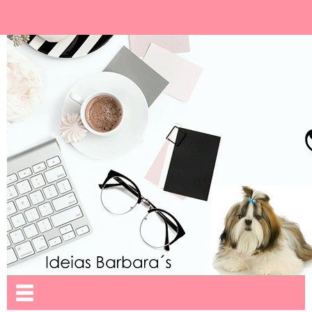
Ideias Barbara´
Nome da aba