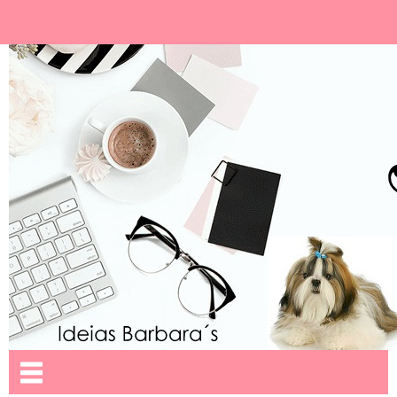
Ideias Barbara´
Nome da aba