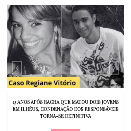
GO
15 ANOS APÓS RACHA QUE MATOU DOIS JOVENS
EM ILHÉUS, CONDENAÇÃO DOS RESPONSÁVEIS
T
O
TORNA-SE DEFINITIVA
U