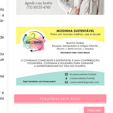
elo
i a
a-
 de
 ou
que
uma
r e
nio
PESQUISAR ESTE BLOG