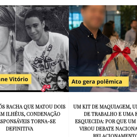
E MAQUIAGEM, UMA COLEGA
APÓS O SUCESSO DE EU
ABALHO E UMA ESPOSA
ENCONTRAR, NETFLIX ANU
A: POR QUE UM PRESENTE
DE MYRON BOLITAR, O P
DEBATE NACIONAL SOBRE
MAIS ICÔNICO DE HARL
ELACIONAMENTOS?