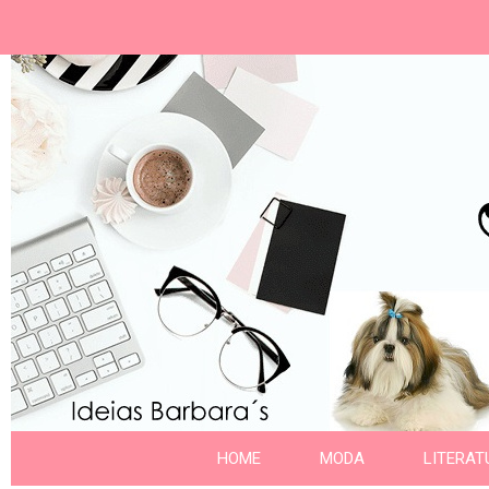
Ideias Barbara´
Nome da aba
HOME
MODA
LITERAT