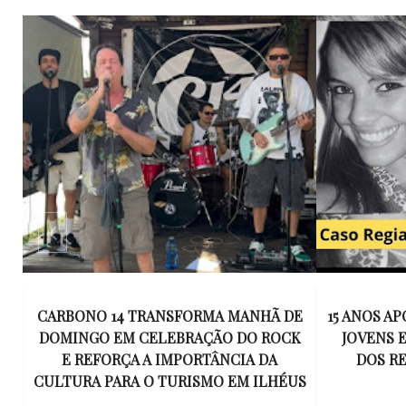
E
15 ANOS APÓS RACHA QUE MATOU DOIS
UM KIT D
K
JOVENS EM ILHÉUS, CONDENAÇÃO
DE TR
DOS RESPONSÁVEIS TORNA-SE
ESQUECID
US
DEFINITIVA
VIROU 
R