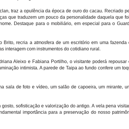
clan, traz a opulência da época de ouro do cacau. Recriado p
 peças que traduzem um pouco da personalidade daquela que fo
ome. Destaque para o mobiliário, em especial para o Guard
o Brito, recria a atmosfera de um escritório em uma fazenda
as interagem com instrumentos do cotidiano rural.
riana Aleixo e Fabiana Portilho, o visitante poderá repousar
uminação intimista. A parede de Taipa ao fundo confere um to
 sala de foto e vídeo, um salão de capoeira, um mirante, 
sto, sofisticação e valorização do antigo. A vela pena visita
fundamental importância para a preservação do nosso patrimô