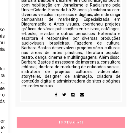
Barbara Bastos é bacharel em Comunicação Social,
com habilitação em Jornalismo e Radialismo pela
UniverCidade. Formada há 25 anos, já colaborou com
diversos veículos impressos e digitais, além de dirigir
campanhas de marketing. Especializada em
Diagramação e Artes visuais, coordenou projetos
gráficos de várias publicações entre livros, catálogos,
 se
e-books, revistas e outros periódicos. Roteirista e
ais
escritora é responsável por diversas produções
hou
audiovisuais brasileiras. Fazedora de cultura,
Barbara Bastos desenvolveu projetos sócio-culturais
sta
nas áreas de artes plásticas, literatura popular,
teatro, dança, cinema e multilinguagens. Além disso,
Barbara Bastos é assessora de imprensa, consultora
editorial, diretora de marketing de entidades sociais,
foi
instrutora de projetos culturais, videomaker,
ura
storyteller, designer de animação, criadora de
conteúdo digital e administradora de sites e páginas
ça.
em redes sociais.
nte
r o
pós
por
INSTAGRAM
que