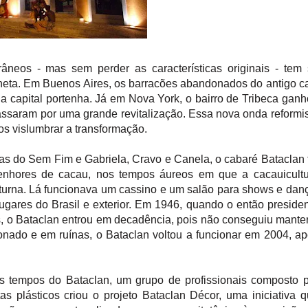
neos - mas sem perder as características originais - tem
neta. Em Buenos Aires, os barracões abandonados do antigo c
a capital portenha. Já em Nova York, o bairro de Tribeca gan
ssaram por uma grande revitalização. Essa nova onda reformi
os vislumbrar a transformação.
s do Sem Fim e Gabriela, Cravo e Canela, o cabaré Bataclan 
senhores de cacau, nos tempos áureos em que a cacauicult
oturna. Lá funcionava um cassino e um salão para shows e dan
gares do Brasil e exterior. Em 1946, quando o então preside
s, o Bataclan entrou em decadência, pois não conseguiu mante
nado e em ruínas, o Bataclan voltou a funcionar em 2004, a
s tempos do Bataclan, um grupo de profissionais composto 
tas plásticos criou o projeto Bataclan Décor, uma iniciativa 