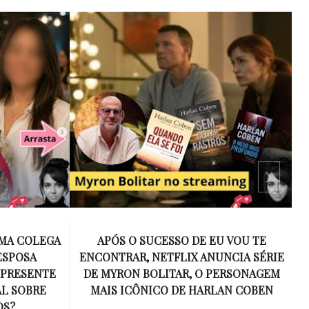
 VOU TE
15 ANOS SEM AMY WINEHOUSE: A VOZ
NCIA SÉRIE
INESQUECÍVEL QUE REVOLUCIONOU A
ERSONAGEM
MÚSICA E SE TORNOU UM SÍMBOLO
AN COBEN
DE UMA GERAÇÃO