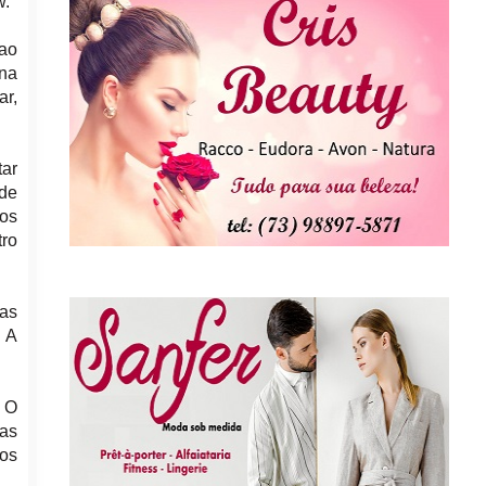
w.
 ao
ana
ar,
ar
 de
los
ro
das
. A
. O
ias
os