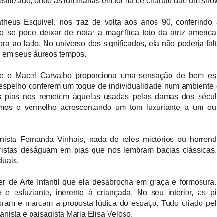
stilizado, onde as luminárias em forma de charuto dão um sho
heus Esquivel, nos traz de volta aos anos 90, conferindo
se pode deixar de notar a magnífica foto da atriz americ
a ao lado. No universo dos significados, ela não poderia falt
e em seus áureos tempos.
ere e Macel Carvalho proporciona uma sensação de bem est
o espelho conferem um toque de individualidade num ambiente
nas pias nos remetem àquelas usadas pelas damas dos sécu
mos o vermelho acrescentando um tom luxuriante a um out
anista Fernanda Vinhais, nada de reles mictórios ou horren
uristas deságuam em pias que nos lembram bacias clássicas
duais.
ier de Arte Infantil que ela desabrocha em graça e formosura
e esfuziante, inerente à criançada. No seu interior, as p
ram e marcam a proposta lúdica do espaço. Tudo criado pel
banista e paisagista Maria Elisa Veloso.