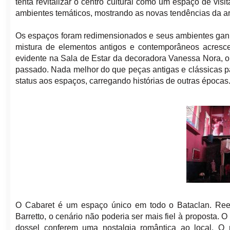
tenta revitalizar o centro cultural como um espaço de vis
ambientes temáticos, mostrando as novas tendências da ar
Os espaços foram redimensionados e seus ambientes gan
mistura de elementos antigos e contemporâneos acresce
evidente na Sala de Estar da decoradora Vanessa Nora, 
passado. Nada melhor do que peças antigas e clássicas pa
status aos espaços, carregando histórias de outras époc
O Cabaret é um espaço único em todo o Bataclan. Reel
Barretto, o cenário não poderia ser mais fiel à proposta
dossel conferem uma nostalgia romântica ao local. O 