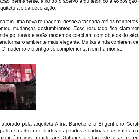
itação permanente, aliando o acervo arquitetônico à exposição
quitetura e da decoração.
haram uma nova roupagem, desde a fachada até os banheiros
ntou mudanças deslumbrantes. Esse resultado fica clarame
onde poltronas e sofás modernos coabitam com objetos do séc
ra tornar o ambiente mais elegante. Muitas ainda conferem ce
as. O moderno e o antigo se complementam em harmonia.
aborado pela arquiteta Anna Barretto e o Engenheiro Geral
. O palco ornado com tecidos drapeados e cortinas que lembram
mobiliário nos remete aos Saloons de faroeste e as pared