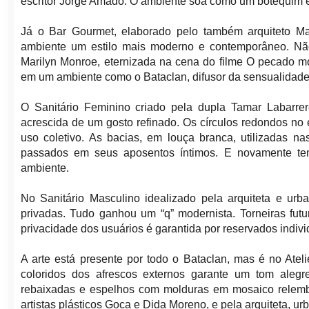
escritor Jorge Amado. O ambiente soa como um botequim e
Já o Bar Gourmet, elaborado pelo também arquiteto Mat
ambiente um estilo mais moderno e contemporâneo. Não 
Marilyn Monroe, eternizada na cena do filme O pecado mor
em um ambiente como o Bataclan, difusor da sensualidad
O Sanitário Feminino criado pela dupla Tamar Labarr
acrescida de um gosto refinado. Os círculos redondos n
uso coletivo. As bacias, em louça branca, utilizadas 
passados em seus aposentos íntimos. E novamente te
ambiente.
No Sanitário Masculino idealizado pela arquiteta e urb
privadas. Tudo ganhou um “q” modernista. Torneiras fut
privacidade dos usuários é garantida por reservados indivi
A arte está presente por todo o Bataclan, mas é no Atel
coloridos dos afrescos externos garante um tom alegre 
rebaixadas e espelhos com molduras em mosaico relemb
artistas plásticos Goca e Dida Moreno, e pela arquiteta, ur