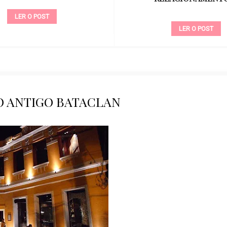
LER O POST
LER O POST
O ANTIGO BATACLAN