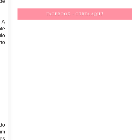
 de
FACEBOOK - CURTA AQUI!
. A
nte
ulo
rto
do
 um
es