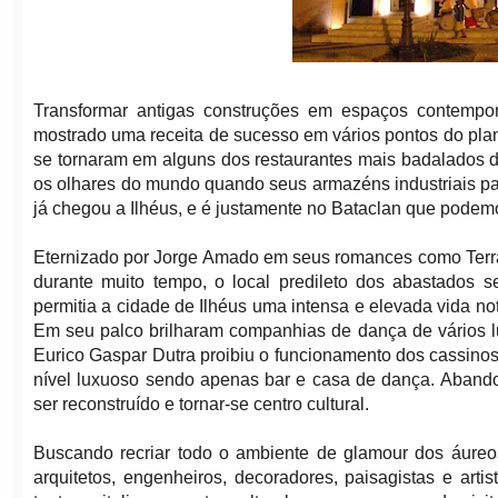
Transformar antigas construções em espaços contemporâ
mostrado uma receita de sucesso em vários pontos do pla
se tornaram em alguns dos restaurantes mais badalados d
os olhares do mundo quando seus armazéns industriais pa
já chegou a Ilhéus, e é justamente no Bataclan que podem
Eternizado por Jorge Amado em seus romances como Terra
durante muito tempo, o local predileto dos abastados 
permitia a cidade de Ilhéus uma intensa e elevada vida n
Em seu palco brilharam companhias de dança de vários lu
Eurico Gaspar Dutra proibiu o funcionamento dos cassino
nível luxuoso sendo apenas bar e casa de dança. Abando
ser reconstruído e tornar-se centro cultural.
Buscando recriar todo o ambiente de glamour dos áureo
arquitetos, engenheiros, decoradores, paisagistas e artis