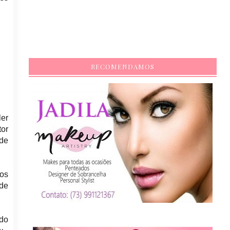
RECOMENDAMOS
ler
tor
 de
aos
de
 do