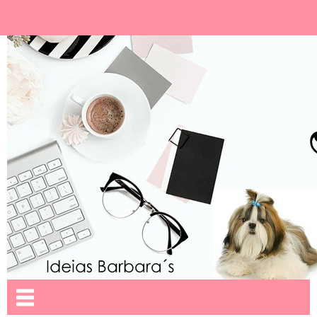
Ideias Barbara´
Nome da aba