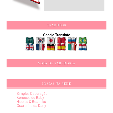
TRADUTOR
Google Translate
GOTA DE SABEDORIA
IDEIAS NA REDE
Simples Decoração
Bonecos do Baby
Hippies & Beatniks
Quartinho da Dany