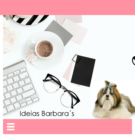
Ideias Barbara´
Nome da aba