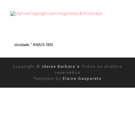
de." ANAIS NIN
Copyright ©
Ideias Barbara´s
Todos os direitos
reservados
Template by
Elaine Gaspareto