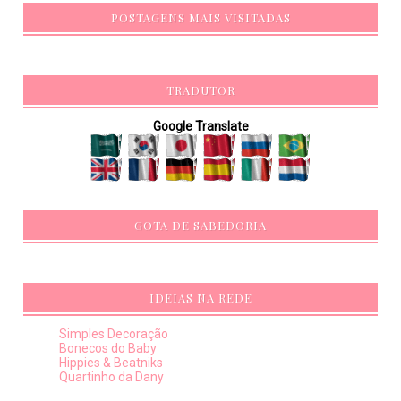
POSTAGENS MAIS VISITADAS
TRADUTOR
Google Translate
GOTA DE SABEDORIA
IDEIAS NA REDE
Simples Decoração
Bonecos do Baby
Hippies & Beatniks
Quartinho da Dany