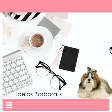
Ideias Barbara´
Nome da aba