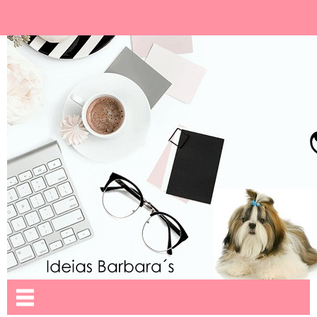
Ideias Barbara´
Nome da aba