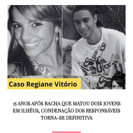
GO
15 ANOS APÓS RACHA QUE MATOU DOIS JOVENS
EM ILHÉUS, CONDENAÇÃO DOS RESPONSÁVEIS
T
O
TORNA-SE DEFINITIVA
U