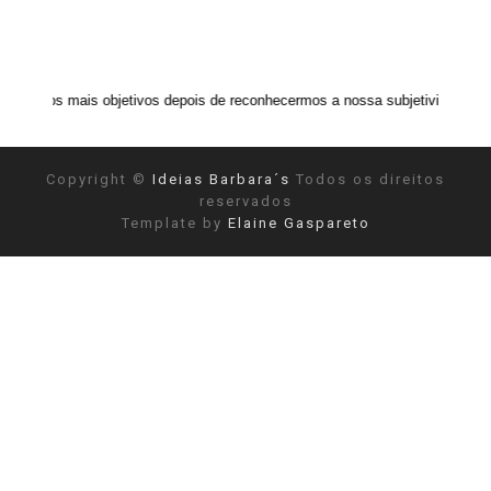
 objetivos depois de reconhecermos a nossa subjetividade." ANAIS NIN
Copyright ©
Ideias Barbara´s
Todos os direitos
reservados
Template by
Elaine Gaspareto