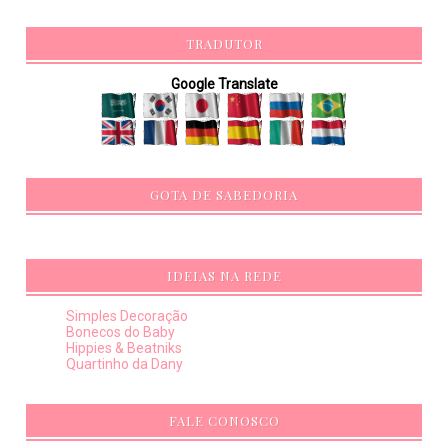
TRADUTOR
Google Translate
GOTA DE SABEDORIA
IDEIAS NA REDE
Simples Decoração
Bonecos do Baby
Hippies & Beatniks
Quartinho da Dany
FALE CONOSCO