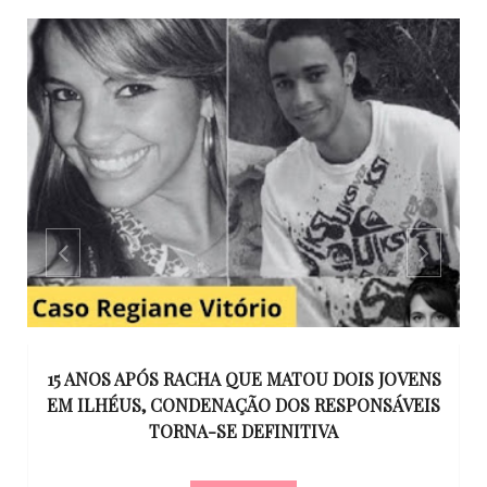
GO
15 ANOS APÓS RACHA QUE MATOU DOIS JOVENS
EM ILHÉUS, CONDENAÇÃO DOS RESPONSÁVEIS
T
O
TORNA-SE DEFINITIVA
U