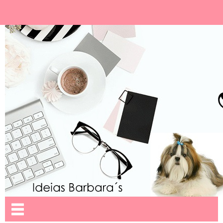
Ideias Barbara´
Nome da aba