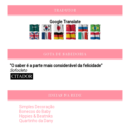
TRADUTOR
Google Translate
GOTA DE SABEDORIA
"O saber é a parte mais considerável da felicidade"
Sofocleto
IDEIAS NA REDE
Simples Decoração
Bonecos do Baby
Hippies & Beatniks
Quartinho da Dany