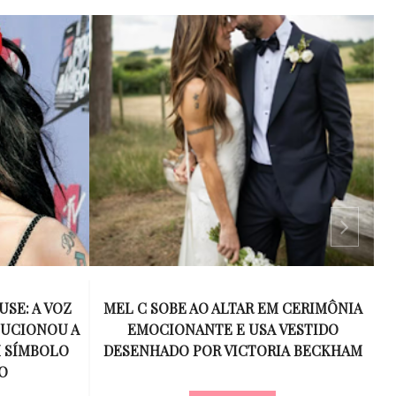
 CERIMÔNIA
ESPANHA SUPERA A ARGENTINA NA
VESTIDO
PRORROGAÇÃO E CONQUISTA O
R
A BECKHAM
BICAMPEONATO DA COPA DO MUNDO
DE 2026