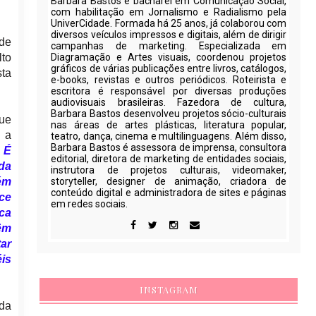
Barbara Bastos é bacharel em Comunicação Social,
com habilitação em Jornalismo e Radialismo pela
UniverCidade. Formada há 25 anos, já colaborou com
diversos veículos impressos e digitais, além de dirigir
 de
campanhas de marketing. Especializada em
lto
Diagramação e Artes visuais, coordenou projetos
gráficos de várias publicações entre livros, catálogos,
sta
e-books, revistas e outros periódicos. Roteirista e
escritora é responsável por diversas produções
audiovisuais brasileiras. Fazedora de cultura,
Barbara Bastos desenvolveu projetos sócio-culturais
que
nas áreas de artes plásticas, literatura popular,
 a
teatro, dança, cinema e multilinguagens. Além disso,
Barbara Bastos é assessora de imprensa, consultora
. É
editorial, diretora de marketing de entidades sociais,
 da
instrutora de projetos culturais, videomaker,
uém
storyteller, designer de animação, criadora de
conteúdo digital e administradora de sites e páginas
ce
em redes sociais.
ca
êm
ar
is
INSTAGRAM
 da