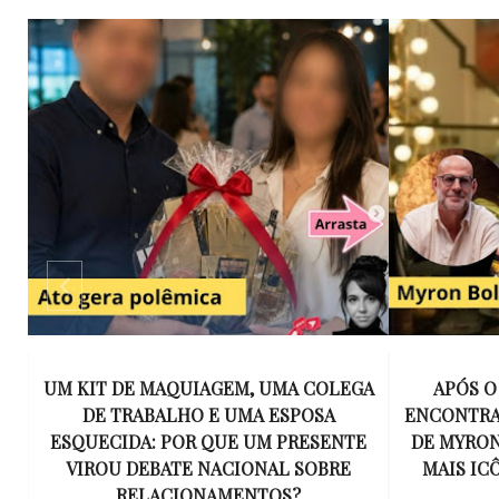
GA
APÓS O SUCESSO DE EU VOU TE
15 ANOS 
ENCONTRAR, NETFLIX ANUNCIA SÉRIE
INESQUECÍ
E
DE MYRON BOLITAR, O PERSONAGEM
MÚSICA 
MAIS ICÔNICO DE HARLAN COBEN