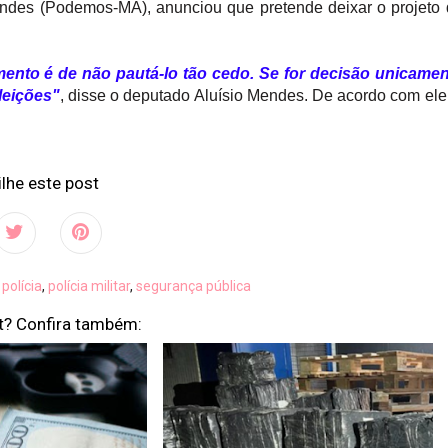
endes (Podemos-MA), anunciou que pretende deixar o projeto
mento é de não pautá-lo tão cedo. Se for decisão unicame
eleições"
, disse o deputado Aluísio Mendes. De acordo com ele
lhe este post
:
polícia
,
polícia militar
,
segurança pública
t? Confira também: