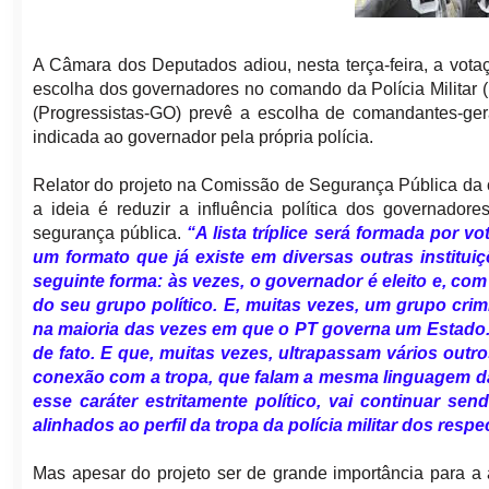
A Câmara dos Deputados adiou, nesta terça-feira, a votaç
escolha dos governadores no comando da Polícia Militar 
(Progressistas-GO) prevê a escolha de comandantes-gera
indicada ao governador pela própria polícia.
Relator do projeto na Comissão de Segurança Pública da 
a ideia é reduzir a influência política dos governad
segurança pública.
“A lista tríplice será formada por v
um formato que já existe em diversas outras instituiçõ
seguinte forma: às vezes, o governador é eleito e, co
do seu grupo político. E, muitas vezes, um grupo cr
na maioria das vezes em que o PT governa um Estado
de fato. E que, muitas vezes, ultrapassam vários out
conexão com a tropa, que falam a mesma linguagem da 
esse caráter estritamente político, vai continuar s
alinhados ao perfil da tropa da polícia militar dos resp
Mas apesar do projeto ser de grande importância para a 