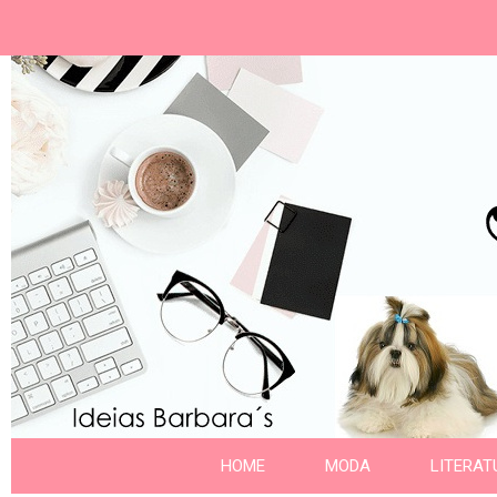
Ideias Barbara´
Nome da aba
HOME
MODA
LITERAT