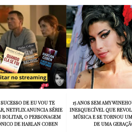
SEM AMY WINEHOUSE: A VOZ
MEL C SOBE AO ALTAR EM
VEL QUE REVOLUCIONOU A
EMOCIONANTE E USA 
E SE TORNOU UM SÍMBOLO
DESENHADO POR VICTORI
DE UMA GERAÇÃO