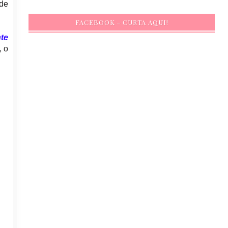
 de
FACEBOOK - CURTA AQUI!
nte
, o