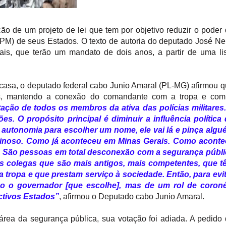
ão de um projeto de lei que tem por objetivo reduzir o poder
(PM) de seus Estados. O texto de autoria do deputado José Ne
is, que terão um mandato de dois anos, a partir de uma li
casa, o deputado federal cabo Junio Amaral (PL-MG) afirmou 
ores, mantendo a conexão do comandante com a tropa e com
otação de todos os membros da ativa das polícias militares
es. O propósito principal é diminuir a influência política
m autonomia para escolher um nome, ele vai lá e pinça alg
iminoso. Como já aconteceu em Minas Gerais. Como aconte
. São pessoas em total desconexão com a segurança públi
ros colegas que são mais antigos, mais competentes, que t
tropa e que prestam serviço à sociedade. Então, para evit
endo o governador [que escolhe], mas de um rol de coroné
ectivos Estados”
, afirmou o Deputado cabo Junio Amaral.
área da segurança pública, sua votação foi adiada. A pedido