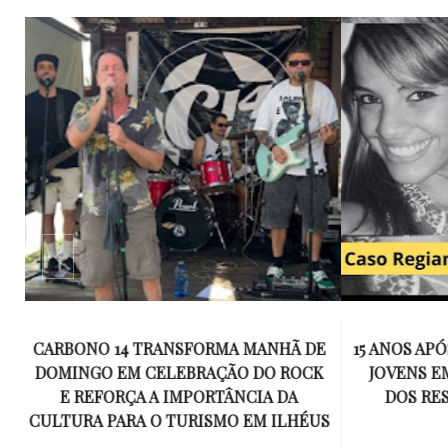
E
15 ANOS APÓS RACHA QUE MATOU DOIS
UM KIT D
K
JOVENS EM ILHÉUS, CONDENAÇÃO
DE TR
DOS RESPONSÁVEIS TORNA-SE
ESQUECID
US
DEFINITIVA
VIROU 
R