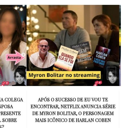
 VOU TE
15 ANOS SEM AMY WINEHOUSE: A VOZ
NCIA SÉRIE
INESQUECÍVEL QUE REVOLUCIONOU A
ERSONAGEM
MÚSICA E SE TORNOU UM SÍMBOLO
AN COBEN
DE UMA GERAÇÃO