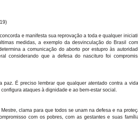
,19)
oncorda e manifesta sua reprovação a toda e qualquer iniciat
s últimas medidas, a exemplo da desvinculação do Brasil co
etermina a comunicação do aborto por estupro às autoridad
eral considerando que a defesa do nascituro foi compromi
da paz. É preciso lembrar que qualquer atentado contra a vid
onfigura ataques à dignidade e ao bem-estar social.
seu Mestre, clama para que todos se unam na defesa e na prote
ompromisso com os pobres, com as gestantes e suas família