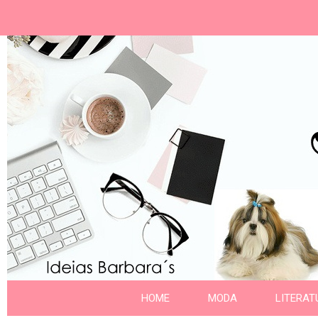
Ideias Barbara´
Nome da aba
HOME
MODA
LITERAT