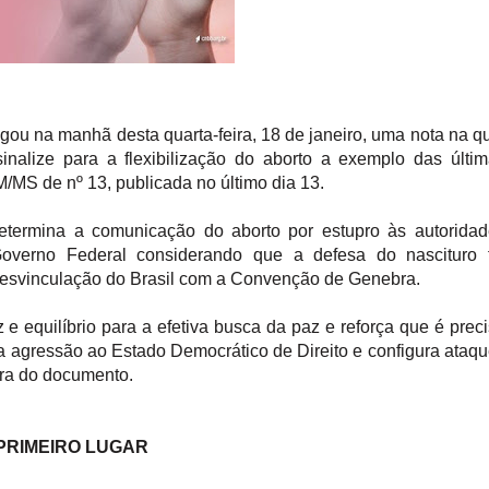
gou na manhã desta quarta-feira, 18 de janeiro, uma nota na q
sinalize para a flexibilização do aborto a exemplo das últi
/MS de nº 13, publicada no último dia 13.
determina a comunicação do aborto por estupro às autorida
overno Federal considerando que a defesa do nascituro f
svinculação do Brasil com a Convenção de Genebra.
 equilíbrio para a efetiva busca da paz e reforça que é prec
a agressão ao Estado Democrático de Direito e configura ataq
egra do documento.
 PRIMEIRO LUGAR