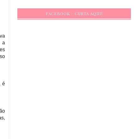
FACEBOOK - CURTA AQUI!
iva
m a
es
sso
a é
ção
s,