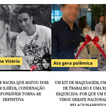
E MAQUIAGEM, UMA COLEGA
APÓS O SUCESSO DE EU
ABALHO E UMA ESPOSA
ENCONTRAR, NETFLIX ANU
A: POR QUE UM PRESENTE
DE MYRON BOLITAR, O P
DEBATE NACIONAL SOBRE
MAIS ICÔNICO DE HARL
ELACIONAMENTOS?