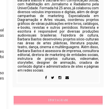
Barbara Bastos é bacharel em Comunicação Social,
com habilitação em Jornalismo e Radialismo pela
UniverCidade. Formada há 25 anos, já colaborou com
diversos veículos impressos e digitais, além de dirigir
campanhas de marketing. Especializada em
Diagramação e Artes visuais, coordenou projetos
gráficos de várias publicações entre livros, catálogos,
e-books, revistas e outros periódicos. Roteirista e
ual
escritora é responsável por diversas produções
mas
audiovisuais brasileiras. Fazedora de cultura,
Barbara Bastos desenvolveu projetos sócio-culturais
nas áreas de artes plásticas, literatura popular,
teatro, dança, cinema e multilinguagens. Além disso,
Barbara Bastos é assessora de imprensa, consultora
des
editorial, diretora de marketing de entidades sociais,
oi
instrutora de projetos culturais, videomaker,
storyteller, designer de animação, criadora de
conteúdo digital e administradora de sites e páginas
em redes sociais.
iso
ues
INSTAGRAM