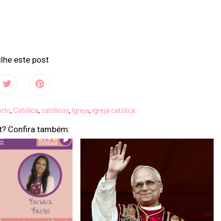
lhe este post
orto
,
Católica
,
católicos
,
Igreja
,
igreja católica
t? Confira também: