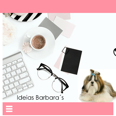
Ideias Barbara´
Nome da aba