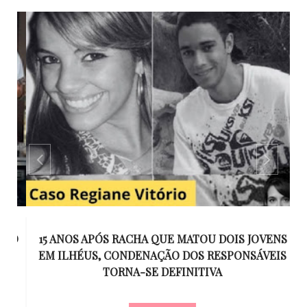
GO
15 ANOS APÓS RACHA QUE MATOU DOIS JOVENS
EM ILHÉUS, CONDENAÇÃO DOS RESPONSÁVEIS
T
O
TORNA-SE DEFINITIVA
U