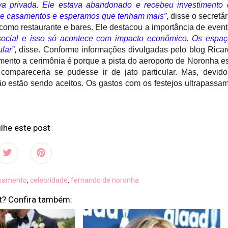
va privada. Ele estava abandonado e recebeu investimento 
ão de casamentos e esperamos que tenham mais”
, disse o secretár
como restaurante e bares. Ele destacou a importância de even
 social e isso só acontece com impacto econômico. Os espa
lar”
, disse. Conforme informações divulgadas pelo blog Rica
mento a cerimônia é porque a pista do aeroporto de Noronha e
compareceria se pudesse ir de jato particular. Mas, devid
ão estão sendo aceitos. Os gastos com os festejos ultrapassa
lhe este post
samento
,
celebridade
,
fernando de noronha
t? Confira também: