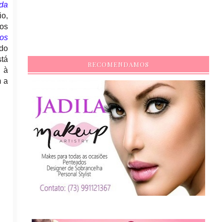
da
io,
tos
ços
rdo
stá
RECOMENDAMOS
o à
m a