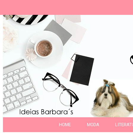
Ideias Barbara´
Nome da aba
HOME
MODA
LITERAT