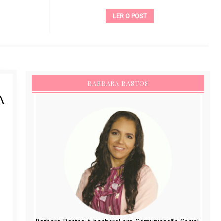
LER O POST
BARBARA BASTOS
A