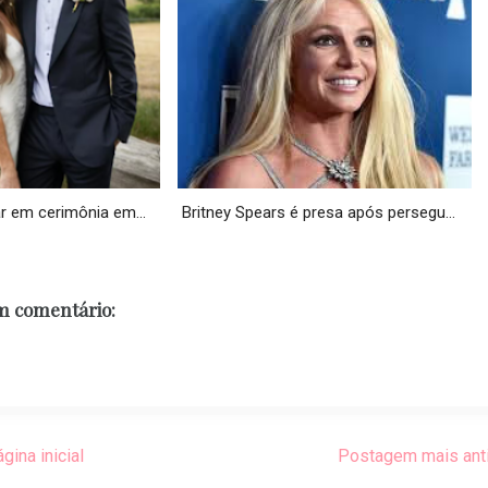
r em cerimônia em...
Britney Spears é presa após persegu...
 comentário:
gina inicial
Postagem mais ant