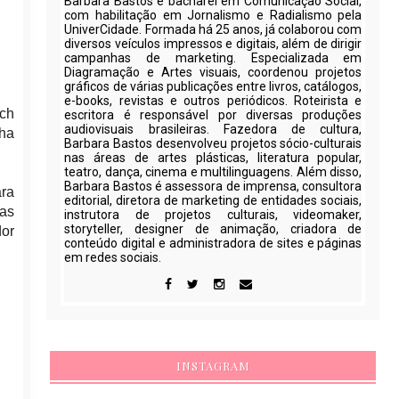
Barbara Bastos é bacharel em Comunicação Social,
com habilitação em Jornalismo e Radialismo pela
UniverCidade. Formada há 25 anos, já colaborou com
diversos veículos impressos e digitais, além de dirigir
campanhas de marketing. Especializada em
Diagramação e Artes visuais, coordenou projetos
gráficos de várias publicações entre livros, catálogos,
e-books, revistas e outros periódicos. Roteirista e
ech
escritora é responsável por diversas produções
audiovisuais brasileiras. Fazedora de cultura,
nha
Barbara Bastos desenvolveu projetos sócio-culturais
nas áreas de artes plásticas, literatura popular,
teatro, dança, cinema e multilinguagens. Além disso,
Barbara Bastos é assessora de imprensa, consultora
ra
editorial, diretora de marketing de entidades sociais,
oas
instrutora de projetos culturais, videomaker,
storyteller, designer de animação, criadora de
dor
conteúdo digital e administradora de sites e páginas
em redes sociais.
INSTAGRAM