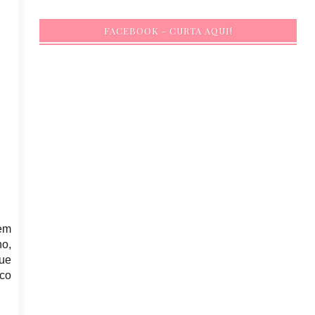
FACEBOOK - CURTA AQUI!
em
ho,
que
ico