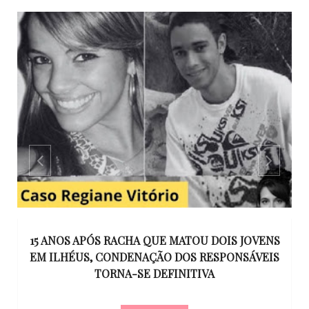
GO
15 ANOS APÓS RACHA QUE MATOU DOIS JOVENS
EM ILHÉUS, CONDENAÇÃO DOS RESPONSÁVEIS
T
O
TORNA-SE DEFINITIVA
U