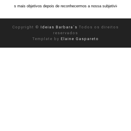
 objetivos depois de reconhecermos a nossa subjetividade." ANAIS NIN
Copyright ©
Ideias Barbara´s
Todos os direitos
reservados
Template by
Elaine Gaspareto