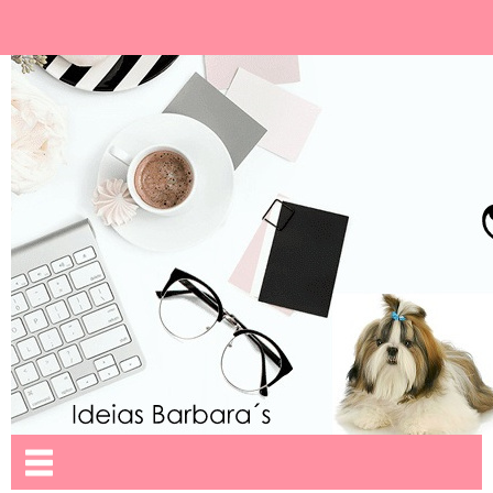
Ideias Barbara´
Nome da aba