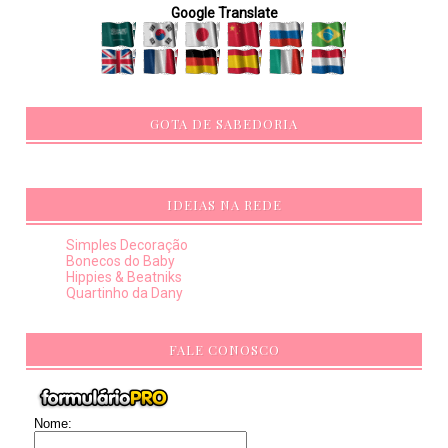
Google Translate
GOTA DE SABEDORIA
IDEIAS NA REDE
Simples Decoração
Bonecos do Baby
Hippies & Beatniks
Quartinho da Dany
FALE CONOSCO
Nome: