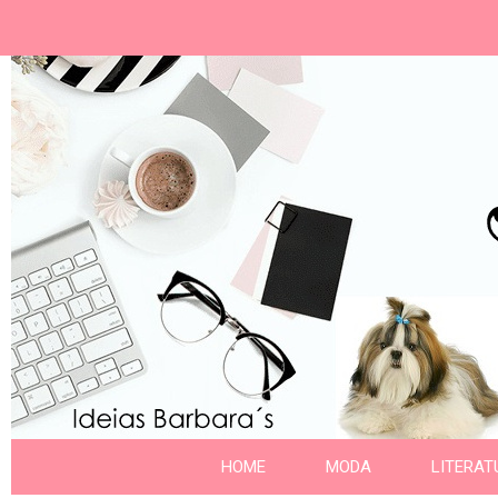
Ideias Barbara´
Nome da aba
HOME
MODA
LITERAT