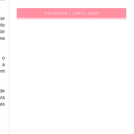
FACEBOOK - CURTA AQUI!
ior
elo
ir
ema
r o
a a
em
 de
ara
mas