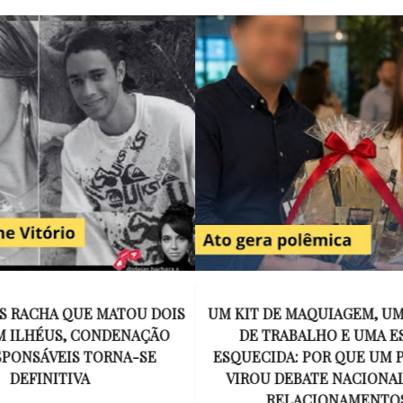
E MAQUIAGEM, UMA COLEGA
APÓS O SUCESSO DE EU
ABALHO E UMA ESPOSA
ENCONTRAR, NETFLIX ANU
A: POR QUE UM PRESENTE
DE MYRON BOLITAR, O P
DEBATE NACIONAL SOBRE
MAIS ICÔNICO DE HARL
ELACIONAMENTOS?