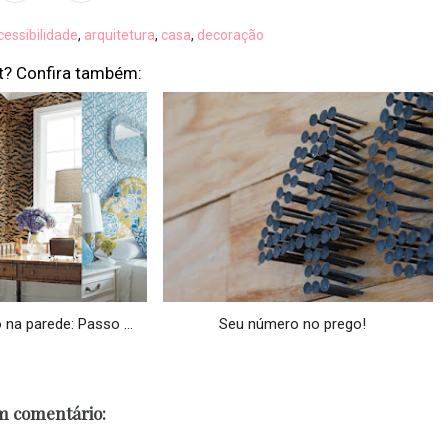
cessibilidade
,
arquitetura
,
casa
,
decoração
t? Confira também:
na parede: Passo ...
Seu número no prego!
 comentário: