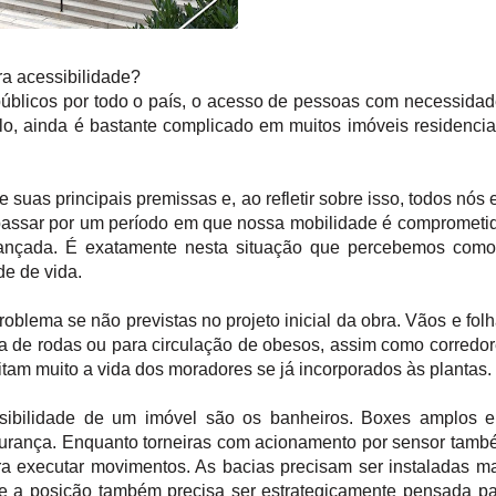
ra acessibilidade?
públicos por todo o país, o acesso de pessoas com necessida
lo, ainda é bastante complicado em muitos imóveis residencia
uas principais premissas e, ao refletir sobre isso, todos nós
ssar por um período em que nossa mobilidade é comprometid
vançada. É exatamente nesta situação que percebemos como
de de vida.
lema se não previstas no projeto inicial da obra. Vãos e fol
ra de rodas ou para circulação de obesos, assim como corredo
itam muito a vida dos moradores se já incorporados às plantas.
sibilidade de um imóvel são os banheiros. Boxes amplos e
egurança. Enquanto torneiras com acionamento por sensor tam
ra executar movimentos. As bacias precisam ser instaladas m
io e a posição também precisa ser estrategicamente pensada p