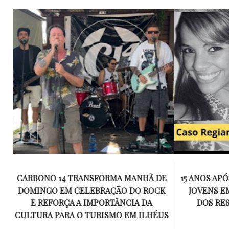
E
15 ANOS APÓS RACHA QUE MATOU DOIS
UM KIT D
K
JOVENS EM ILHÉUS, CONDENAÇÃO
DE TR
DOS RESPONSÁVEIS TORNA-SE
ESQUECID
US
DEFINITIVA
VIROU 
R