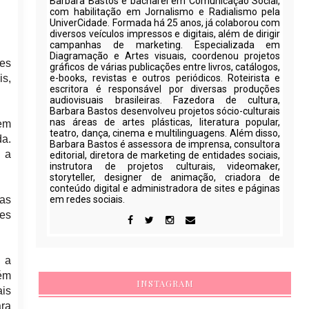
Barbara Bastos é bacharel em Comunicação Social,
com habilitação em Jornalismo e Radialismo pela
UniverCidade. Formada há 25 anos, já colaborou com
diversos veículos impressos e digitais, além de dirigir
campanhas de marketing. Especializada em
Diagramação e Artes visuais, coordenou projetos
des
gráficos de várias publicações entre livros, catálogos,
is,
e-books, revistas e outros periódicos. Roteirista e
escritora é responsável por diversas produções
audiovisuais brasileiras. Fazedora de cultura,
Barbara Bastos desenvolveu projetos sócio-culturais
nas áreas de artes plásticas, literatura popular,
 em
teatro, dança, cinema e multilinguagens. Além disso,
a.
Barbara Bastos é assessora de imprensa, consultora
 a
editorial, diretora de marketing de entidades sociais,
instrutora de projetos culturais, videomaker,
storyteller, designer de animação, criadora de
conteúdo digital e administradora de sites e páginas
has
em redes sociais.
res
 a
bém
INSTAGRAM
ais
ara