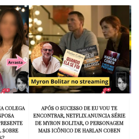
 VOU TE
15 ANOS SEM AMY WINEHOUSE: A VOZ
NCIA SÉRIE
INESQUECÍVEL QUE REVOLUCIONOU A
ERSONAGEM
MÚSICA E SE TORNOU UM SÍMBOLO
AN COBEN
DE UMA GERAÇÃO