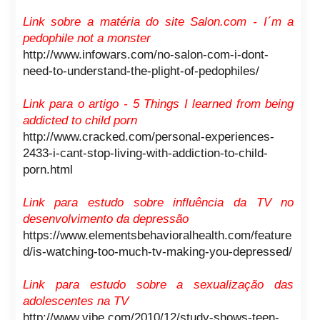
Link sobre a matéria do site Salon.com - I´m a
pedophile not a monster
http://www.infowars.com/no-salon-com-i-dont-
need-to-understand-the-plight-of-pedophiles/
Link para o artigo - 5 Things I learned from being
addicted to child porn
http://www.cracked.com/personal-experiences-
2433-i-cant-stop-living-with-addiction-to-child-
porn.html
Link para estudo sobre influência da TV no
desenvolvimento da depressão
https://www.elementsbehavioralhealth.com/feature
d/is-watching-too-much-tv-making-you-depressed/
Link para estudo sobre a sexualização das
adolescentes na TV
http://www.vibe.com/2010/12/study-shows-teen-