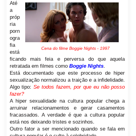
Até
a
próp
ria
porn
ogra
fia
Cena do filme Boggie Nights - 1997
está
ficando mais feia e perversa do que aquela
retratada em filmes como
Boggie Nights
.
Está documentado que este processo de hiper
sexualização normalizou a traição e a infidelidade.
Algo tipo:
Se todos fazem, por que eu não posso
fazer?
A hiper sexualidade na cultura popular chega a
arruinar relacionamentos e gerar casamentos
fracassados. A verdade é que a cultura popular
está nos deixando tristes e sozinhos.
Outro fator a ser mencionado quando se fala em
cultura popular é o culto à celebridade.