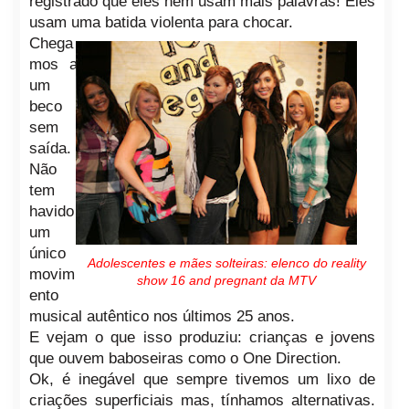
registrado que eles nem usam mais palavras! Eles
usam uma batida violenta para chocar.
Chega
mos a
um
beco
sem
saída.
Não
tem
havido
um
único
Adolescentes e mães solteiras: elenco do reality
movim
show 16 and pregnant da MTV
ento
musical autêntico nos últimos 25 anos.
E vejam o que isso produziu: crianças e jovens
que ouvem baboseiras como o One Direction.
Ok, é inegável que sempre tivemos um lixo de
criações superficiais mas, tínhamos alternativas.