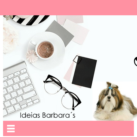
Ideias Barbara´
Nome da aba