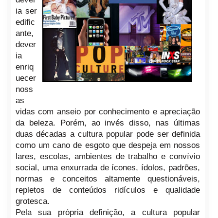
ia ser
edific
ante,
dever
ia
enriq
uecer
noss
as
vidas com anseio por conhecimento e apreciação
da beleza. Porém, ao invés disso, nas últimas
duas décadas a cultura popular pode ser definida
como um cano de esgoto que despeja em nossos
lares, escolas, ambientes de trabalho e convívio
social, uma enxurrada de ícones, ídolos, padrões,
normas e conceitos altamente questionáveis,
repletos de conteúdos ridículos e qualidade
grotesca.
Pela sua própria definição, a cultura popular