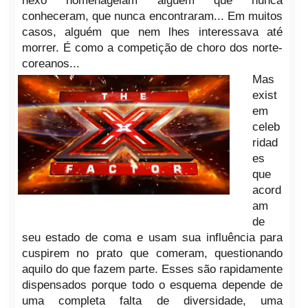
nexo homenageiam alguém que nunca
conheceram, que nunca encontraram... Em muitos
casos, alguém que nem lhes interessava até
morrer. É como a competição de choro dos norte-
coreanos...
Mas
exist
em
celeb
ridad
es
que
acord
am
de
seu estado de coma e usam sua influência para
cuspirem no prato que comeram, questionando
aquilo do que fazem parte. Esses são rapidamente
dispensados porque todo o esquema depende de
uma completa falta de diversidade, uma