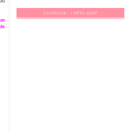
uou
FACEBOOK - CURTA AQUI!
em
de