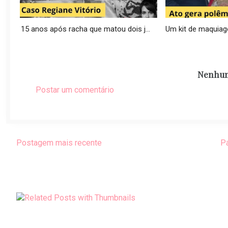
15 anos após racha que matou dois j...
Um kit de maquiage
Nenhum
Postar um comentário
Postagem mais recente
Pá