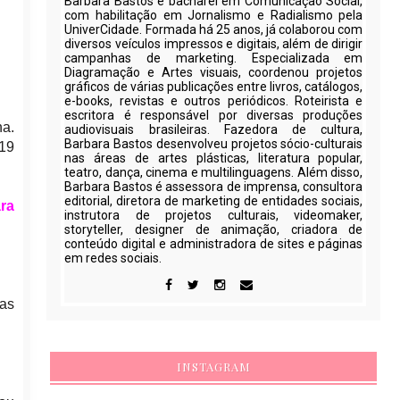
Barbara Bastos é bacharel em Comunicação Social,
com habilitação em Jornalismo e Radialismo pela
UniverCidade. Formada há 25 anos, já colaborou com
diversos veículos impressos e digitais, além de dirigir
campanhas de marketing. Especializada em
Diagramação e Artes visuais, coordenou projetos
gráficos de várias publicações entre livros, catálogos,
e-books, revistas e outros periódicos. Roteirista e
escritora é responsável por diversas produções
na
.
audiovisuais brasileiras. Fazedora de cultura,
Barbara Bastos desenvolveu projetos sócio-culturais
-19
nas áreas de artes plásticas, literatura popular,
teatro, dança, cinema e multilinguagens. Além disso,
Barbara Bastos é assessora de imprensa, consultora
editorial, diretora de marketing de entidades sociais,
ra
instrutora de projetos culturais, videomaker,
storyteller, designer de animação, criadora de
conteúdo digital e administradora de sites e páginas
em redes sociais.
oas
INSTAGRAM