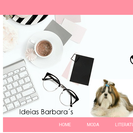
Ideias Barbara´
Nome da aba
HOME
MODA
LITERAT