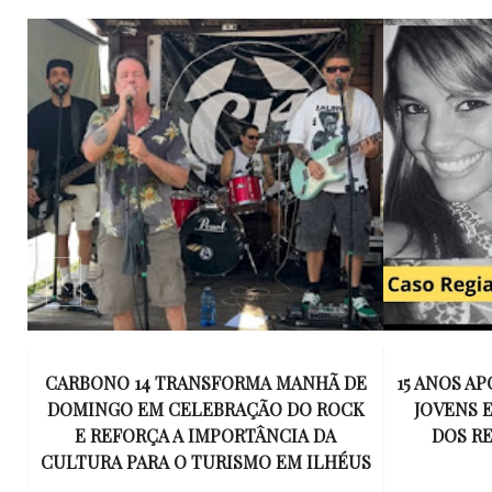
E
15 ANOS APÓS RACHA QUE MATOU DOIS
UM KIT D
K
JOVENS EM ILHÉUS, CONDENAÇÃO
DE TR
DOS RESPONSÁVEIS TORNA-SE
ESQUECID
US
DEFINITIVA
VIROU 
R