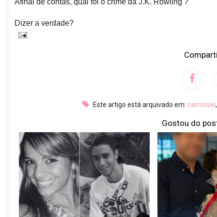
Afinal de contas, qual foi o crime da J.K. Rowling ?
Dizer a verdade?
Comparti
Este artigo está arquivado em:
carrossel
Gostou do pos