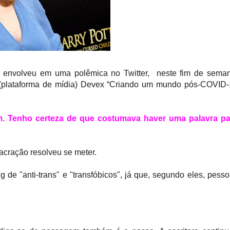
se envolveu em uma polêmica no Twitter,
neste fim de sema
da (plataforma de mídia) Devex “Criando um mundo pós-COVID
. Tenho certeza de que costumava haver uma palavra pa
acração resolveu se meter.
 de "anti-trans" e "transfóbicos", já que, segundo eles, pess