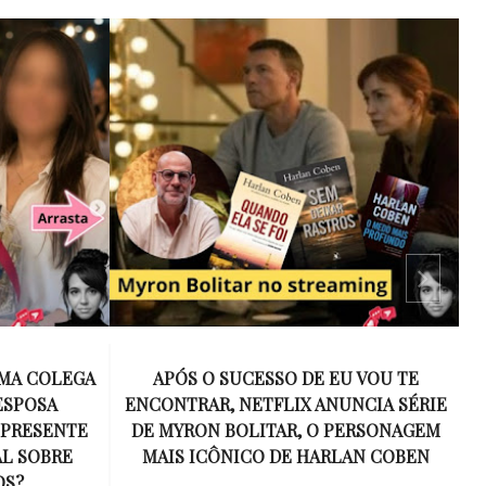
 VOU TE
15 ANOS SEM AMY WINEHOUSE: A VOZ
NCIA SÉRIE
INESQUECÍVEL QUE REVOLUCIONOU A
ERSONAGEM
MÚSICA E SE TORNOU UM SÍMBOLO
AN COBEN
DE UMA GERAÇÃO