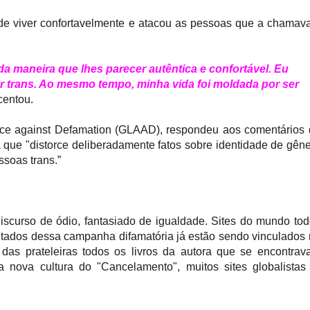
s de viver confortavelmente e atacou as pessoas que a chama
da maneira que lhes parecer autêntica e confortável. Eu
r trans. Ao mesmo tempo, minha vida foi moldada por ser
centou.
nce against Defamation (GLAAD), respondeu aos comentários
 que "distorce deliberadamente fatos sobre identidade de gên
ssoas trans.”
scurso de ódio, fantasiado de igualdade. Sites do mundo to
ultados dessa campanha difamatória já estão sendo vinculados
das prateleiras todos os livros da autora que se encontra
 nova cultura do "Cancelamento", muitos sites globalistas