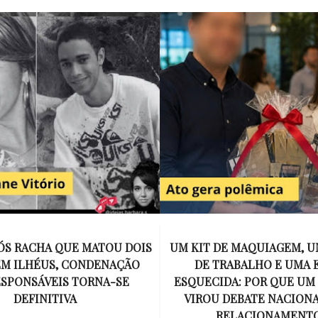
E MAQUIAGEM, UMA COLEGA
APÓS O SUCESSO DE EU
ABALHO E UMA ESPOSA
ENCONTRAR, NETFLIX ANU
A: POR QUE UM PRESENTE
DE MYRON BOLITAR, O P
DEBATE NACIONAL SOBRE
MAIS ICÔNICO DE HARL
ELACIONAMENTOS?