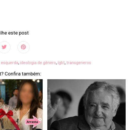
lhe este post
,
esquerda
,
ideologia de gênero
,
lgbt
,
transgeneros
t? Confira também: