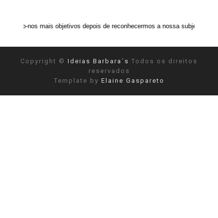
mais objetivos depois de reconhecermos a nossa subjetividade." ANAIS NIN
Copyright ©
Ideias Barbara´s
Todos os direitos
reservados
Template by
Elaine Gaspareto