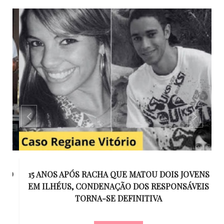
GO
15 ANOS APÓS RACHA QUE MATOU DOIS JOVENS
EM ILHÉUS, CONDENAÇÃO DOS RESPONSÁVEIS
T
O
TORNA-SE DEFINITIVA
U