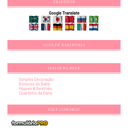
TRADUTOR
Google Translate
GOTA DE SABEDORIA
IDEIAS NA REDE
Simples Decoração
Bonecos do Baby
Hippies & Beatniks
Quartinho da Dany
FALE CONOSCO