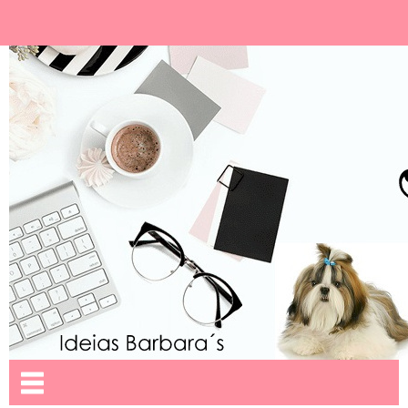
Ideias Barbara´
Nome da aba