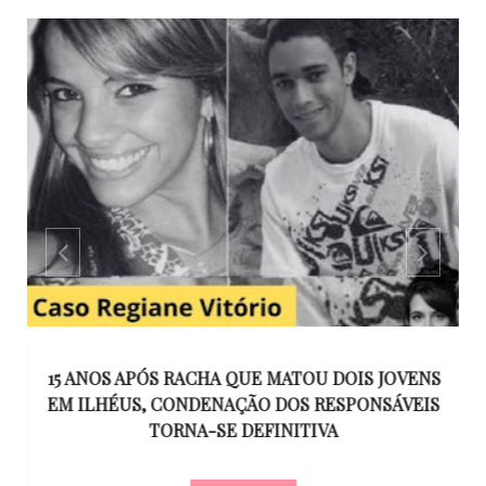
GO
15 ANOS APÓS RACHA QUE MATOU DOIS JOVENS
EM ILHÉUS, CONDENAÇÃO DOS RESPONSÁVEIS
T
O
TORNA-SE DEFINITIVA
U