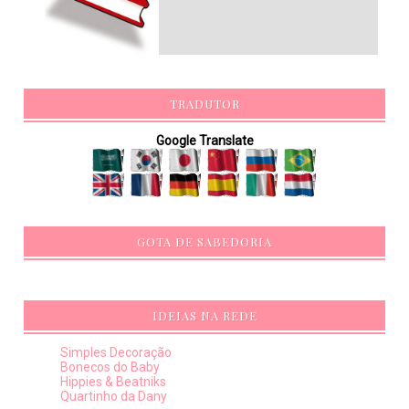
TRADUTOR
Google Translate
GOTA DE SABEDORIA
IDEIAS NA REDE
Simples Decoração
Bonecos do Baby
Hippies & Beatniks
Quartinho da Dany