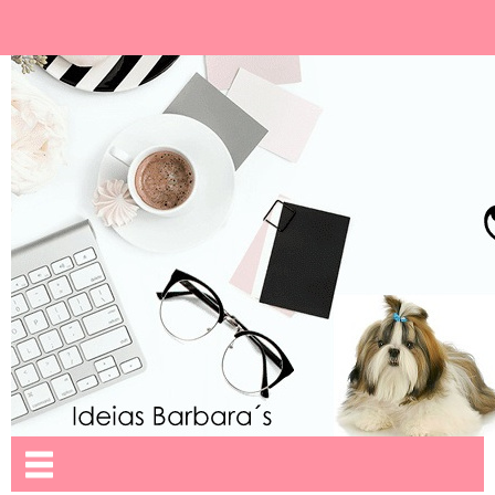
Ideias Barbara´
Nome da aba