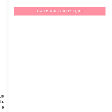
FACEBOOK - CURTA AQUI!
que
ta:
, a