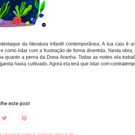
 destaque da literatura infantil contemporânea, A lua caiu é 
e como lidar com a frustração de forma divertida. Nesta obra,
quanto a perna da Dona Aranha. Todas as noites ela traba
a garota havia cultivado. Agora ela terá que lidar com contratem
lhe este post
m:
carrossel
,
criança
,
crianças
,
leitura
,
ler