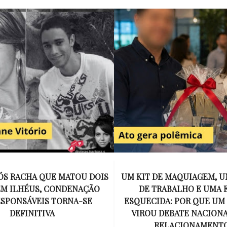
E MAQUIAGEM, UMA COLEGA
APÓS O SUCESSO DE EU
ABALHO E UMA ESPOSA
ENCONTRAR, NETFLIX ANU
A: POR QUE UM PRESENTE
DE MYRON BOLITAR, O P
DEBATE NACIONAL SOBRE
MAIS ICÔNICO DE HARL
ELACIONAMENTOS?