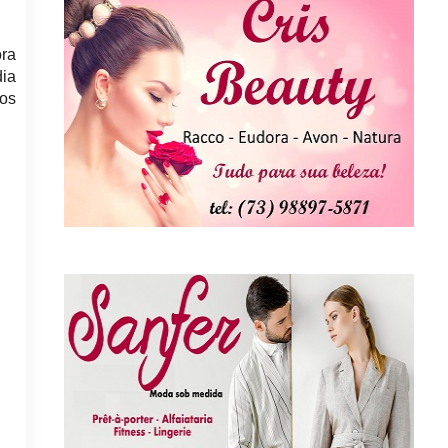
ra
dia
os