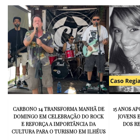
E
15 ANOS APÓS RACHA QUE MATOU DOIS
UM KIT D
K
JOVENS EM ILHÉUS, CONDENAÇÃO
DE TR
DOS RESPONSÁVEIS TORNA-SE
ESQUECID
US
DEFINITIVA
VIROU 
R