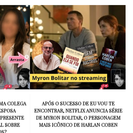
 VOU TE
15 ANOS SEM AMY WINEHOUSE: A VOZ
NCIA SÉRIE
INESQUECÍVEL QUE REVOLUCIONOU A
ERSONAGEM
MÚSICA E SE TORNOU UM SÍMBOLO
AN COBEN
DE UMA GERAÇÃO