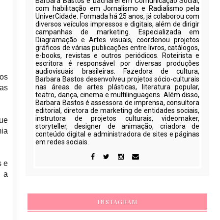
Barbara Bastos é bacharel em Comunicação Social,
com habilitação em Jornalismo e Radialismo pela
UniverCidade. Formada há 25 anos, já colaborou com
diversos veículos impressos e digitais, além de dirigir
campanhas de marketing. Especializada em
Diagramação e Artes visuais, coordenou projetos
gráficos de várias publicações entre livros, catálogos,
e-books, revistas e outros periódicos. Roteirista e
escritora é responsável por diversas produções
audiovisuais brasileiras. Fazedora de cultura,
aos
Barbara Bastos desenvolveu projetos sócio-culturais
nas áreas de artes plásticas, literatura popular,
as
teatro, dança, cinema e multilinguagens. Além disso,
Barbara Bastos é assessora de imprensa, consultora
editorial, diretora de marketing de entidades sociais,
instrutora de projetos culturais, videomaker,
que
storyteller, designer de animação, criadora de
mia
conteúdo digital e administradora de sites e páginas
em redes sociais.
s e
á a
INSTAGRAM