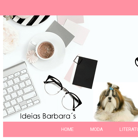
Ideias Barbara´
Nome da aba
HOME
MODA
LITERAT