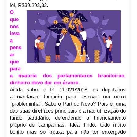
lei, R$39.293,32.
O
que
nos
leva
a
pens
ar
que
para
a maioria dos parlamentares brasileiros,
dinheiro deve dar em árvore.
Ainda sobre o PL 11.021/2018, os deputados
aproveitaram também para resolver um outro
"probleminha". Sabe o Partido Novo? Pois é, uma
das suas diretrizes principais é a não utilização do
fundo partidário, defendendo o financiamento
próprio de campanhas. Ideal lindo, tudo muito
bonito mas só trouxa para não ter enxergado