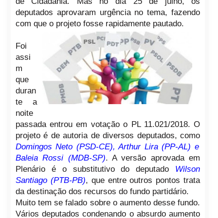
de Cidadania. Mas no dia 25 de julho, os
deputados aprovaram urgência no tema, fazendo
com que o projeto fosse rapidamente pautado.
Foi
assi
m
que
duran
te a
noite
passada entrou em votação o PL 11.021/2018. O
projeto é de autoria de diversos deputados, como
Domingos Neto (PSD-CE), Arthur Lira (PP-AL) e
Baleia Rossi (MDB-SP)
. A versão aprovada em
Plenário é o substitutivo do deputado
Wilson
Santiago (PTB-PB)
, que entre outros pontos trata
da destinação dos recursos do fundo partidário.
Muito tem se falado sobre o aumento desse fundo.
Vários deputados condenando o absurdo aumento