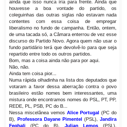
ainda que isso nunca iria para frente. Ainda que
houvesse a boa vontade do partido, os
coleguinhas das outras siglas não estavam nada
contentes com essa coisa de empregar
liberalismo no fundo de campanha. Então, ontem,
de uma tacada só, a Câmara enterrou de vez esse
discurso do Partido Novo. Agora quem não usar o
fundo partidário terá que devolvê-lo para que seja
repartido entre todo os outros partidos.
Bom, mas a coisa ainda não para por aqui.
Não, não.
Ainda tem coisa pior...
Numa rápida olhadinha na lista dos deputados que
votaram a favor dessa aberração contra o povo
brasileiro estão nomes bem interessantes, uma
mistura onde encontramos nomes do PSL, PT, PP,
REDE, PL, PSB, PC do B...
Nessa miscelânea vemos
Alice Portugal
(PC do
B),
Professora
Dayane Pimentel
(PSL),
Jandira
Feghali
(PC do B),
Julian Lemos
(PSL),