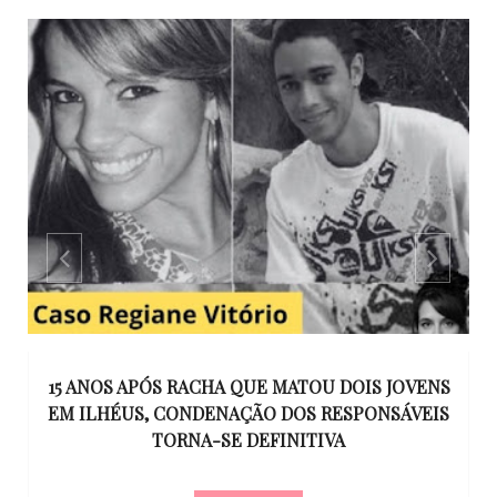
GO
15 ANOS APÓS RACHA QUE MATOU DOIS JOVENS
EM ILHÉUS, CONDENAÇÃO DOS RESPONSÁVEIS
T
O
TORNA-SE DEFINITIVA
U