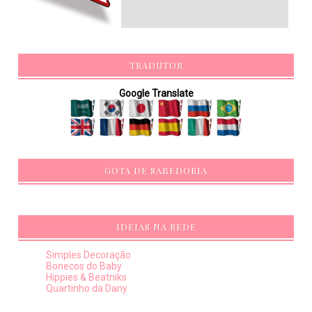
TRADUTOR
Google Translate
GOTA DE SABEDORIA
IDEIAS NA REDE
Simples Decoração
Bonecos do Baby
Hippies & Beatniks
Quartinho da Dany