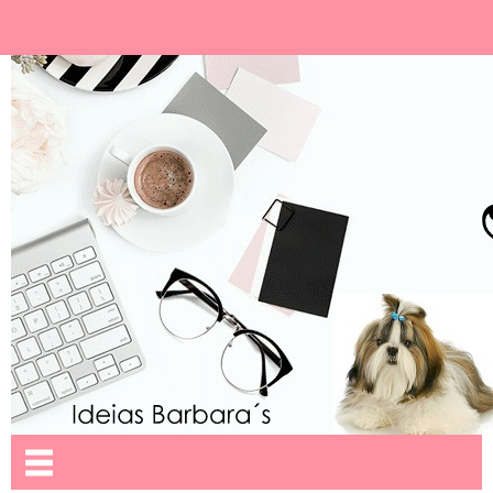
Ideias Barbara´
Nome da aba