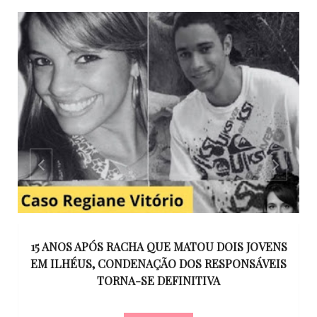
GO
15 ANOS APÓS RACHA QUE MATOU DOIS JOVENS
EM ILHÉUS, CONDENAÇÃO DOS RESPONSÁVEIS
T
O
TORNA-SE DEFINITIVA
U