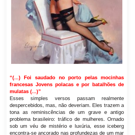
“(...) Foi saudado no porto pelas mocinhas
francesas Jovens polacas e por batalhões de
mulatas (...)”
Esses simples versos passam realmente
despercebidos, mas, não deveriam. Eles trazem a
tona as reminiscências de um grave e antigo
problema brasileiro: tráfico de mulheres. Ornado
sob um véu de mistério e luxúria, esse iceberg
encontra-se ancorado nas profundezas de um mar