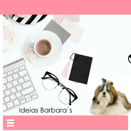
Ideias Barbara´
Nome da aba