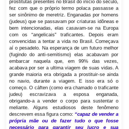
prostitutas presentes no Brasil do início do século,
fez com que o próprio termo polaca passasse a
ser sinônimo de meretriz. Enganadas por homens
(judeus) que se passavam por criaturas idôneas e
bem intencionadas, elas casavam-se na Europa
com os “angelicais” traficantes. Depois eram
convencidas a tentar a vida no Brasil. Começava
aí o pesadelo. Na esperança de um futuro melhor
(fugindo do anti-semitismo) elas acabavam por
embarcar naquela que, em 99% das vezes,
acabava por ser a ultima viagem de suas vidas. A
grande maioria era obrigada a prostituir-se ainda
no navio, durante a viagem. E isso era só o
começo. O cáften (como era chamado o traficante
judeu) escravizava a esposa enganada,
obrigando-a a vender o corpo para sustentar o
meliante. Alguns estudiosos deste fenômeno
descrevem essa figura como:
“capaz de vender a
própria mãe ou de fazer tudo o que fosse
necessário para garantir seu lucro e sua