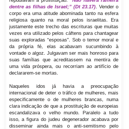
repudiavam a prostituição:
“Não haverá rameira
dentre as filhas de Israel;” (Dt 23.17)
. Vender o
corpo era uma atitude abominada tanto na esfera
religiosa quanto na moral pelos israelitas. Era
justamente este trecho das escrituras que muitas
vezes era utilizado pelos cáftens para chantagear
suas exploradas “esposas”. Sob o temor moral e
da própria fé, elas acabavam sucumbindo à
vontade o algoz. Julgavam ser mais honroso para
suas famílias que acreditassem na mentira de
uma vida próspera, ou recorriam ao artifício de
declararem-se mortas.
Naqueles idos já havia a preocupação
internacional de deter o tráfico de mulheres, mais
especificamente o de mulheres brancas, numa
clara indicação de que a prostituição de europeias
escandalizava o velho mundo. Paralelo a tudo
isso, a figura do judeu degenerador acabava por
disseminar ainda mais o anti-semitismo pelo