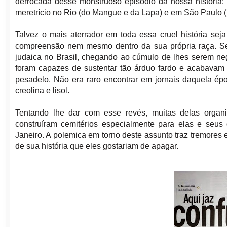
derrocada desse monstruoso episódio da nossa história:
meretrício no Rio (do Mangue e da Lapa) e em São Paulo 
Talvez o mais aterrador em toda essa cruel história se
compreensão nem mesmo dentro da sua própria raça. Sem
judaica no Brasil, chegando ao cúmulo de lhes serem ne
foram capazes de sustentar tão árduo fardo e acabavam 
pesadelo. Não era raro encontrar em jornais daquela é
creolina e lisol.
Tentando lhe dar com esse revés, muitas delas organi
construíram cemitérios especialmente para elas e seus
Janeiro. A polemica em torno deste assunto traz tremores 
de sua história que eles gostariam de apagar.