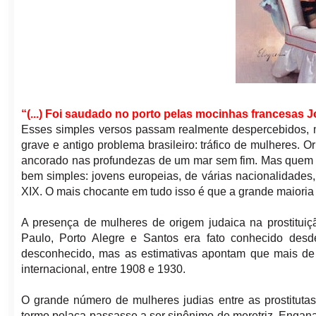
“(...) Foi saudado no porto pelas mocinhas francesas J
Esses simples versos passam realmente despercebidos, m
grave e antigo problema brasileiro: tráfico de mulheres. 
ancorado nas profundezas de um mar sem fim. Mas quem 
bem simples: jovens europeias, de várias nacionalidades,
XIX. O mais chocante em tudo isso é que a grande maioria 
A presença de mulheres de origem judaica na prostituiç
Paulo, Porto Alegre e Santos era fato conhecido des
desconhecido, mas as estimativas apontam que mais de 1
internacional, entre 1908 e 1930.
O grande número de mulheres judias entre as prostitutas
termo polaca passasse a ser sinônimo de meretriz. Engan