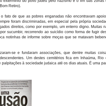
 o extermínio do povo judeu pelo nazismo e o fim das zonas
(Bom Retiro).
ja o fato de que as pobres enganadas não encontravam apoi
pre foram discriminadas, em especial pela própria socied
gados direitos, como por exemplo, um enterro digno. Muitas 
por sucumbir, recorrendo ao suicídio como forma de fugir de
poca notinhas de informe sobre moças que se matavam bebe
zaram-se e fundaram associações, que dentre muitas coisa
 descendentes. Um destes cemitérios fica em Inhaúma, Rio
e palpitações à sociedade judaica até os dias atuais. É uma pa