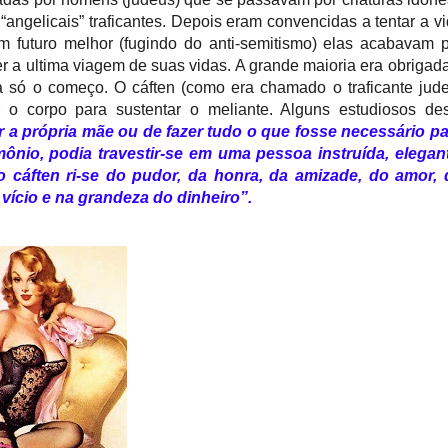
ngelicais” traficantes. Depois eram convencidas a tentar a v
 futuro melhor (fugindo do anti-semitismo) elas acabavam 
 a ultima viagem de suas vidas. A grande maioria era obrigad
era só o começo. O cáften (como era chamado o traficante jud
o corpo para sustentar o meliante. Alguns estudiosos des
 a própria mãe ou de fazer tudo o que fosse necessário pa
mônio, podia travestir-se em uma pessoa instruída, elegan
cáften ri-se do pudor, da honra, da amizade, do amor, 
 vício e na grandeza do dinheiro”.