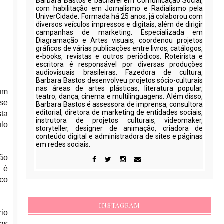
Barbara Bastos é bacharel em Comunicação Social,
com habilitação em Jornalismo e Radialismo pela
UniverCidade. Formada há 25 anos, já colaborou com
diversos veículos impressos e digitais, além de dirigir
campanhas de marketing. Especializada em
Diagramação e Artes visuais, coordenou projetos
gráficos de várias publicações entre livros, catálogos,
e-books, revistas e outros periódicos. Roteirista e
escritora é responsável por diversas produções
audiovisuais brasileiras. Fazedora de cultura,
Barbara Bastos desenvolveu projetos sócio-culturais
nas áreas de artes plásticas, literatura popular,
 um
teatro, dança, cinema e multilinguagens. Além disso,
-se
Barbara Bastos é assessora de imprensa, consultora
editorial, diretora de marketing de entidades sociais,
sta
instrutora de projetos culturais, videomaker,
ulo
storyteller, designer de animação, criadora de
conteúdo digital e administradora de sites e páginas
em redes sociais.
São
 é
ico
INSTAGRAM
rio
eas