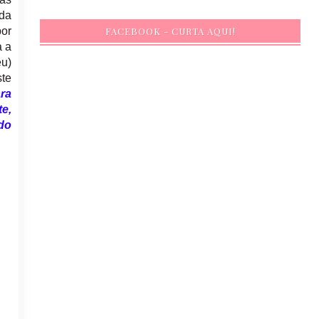
ida
por
FACEBOOK - CURTA AQUI!
a a
eu)
te
ra
te,
do