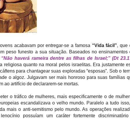
 jovens acabavam por entregar-se a famosa
“Vida fácil”
, que
a um peso funesto a sua situação. Baseados no ensinamentos
:
“Não haverá rameira dentre as filhas de Israel;” (Dt 23.1
 religiosa quanto na moral pelos israelitas. Era justamente e
s cáftens para chantagear suas exploradas “esposas”. Sob o te
ade o algoz. Julgavam ser mais honroso para suas famílias 
 ao artifício de declararem-se mortas.
eter o tráfico de mulheres, mais especificamente o de mulhe
europeias escandalizava o velho mundo. Paralelo a tudo isso
da mais o anti-semitismo pelo mundo. As operações realiza
lenocínio possuíam um caráter fortemente discriminatório