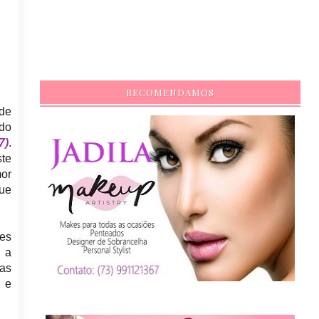
RECOMENDAMOS
 de
 do
7)
.
ste
mor
que
res
, a
das
 e