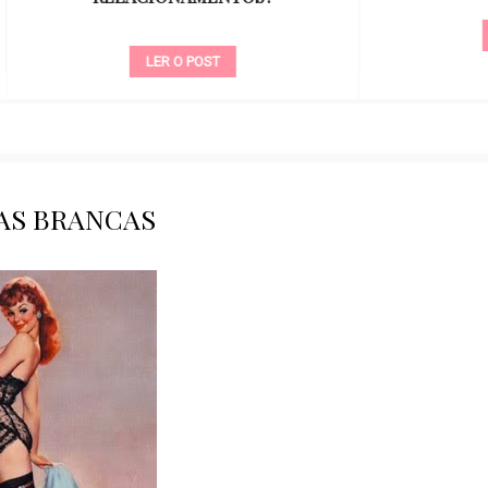
LER O POST
LER O POST
AS BRANCAS