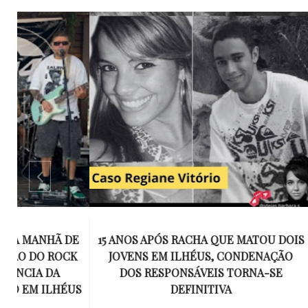
E
15 ANOS APÓS RACHA QUE MATOU DOIS
UM KIT D
K
JOVENS EM ILHÉUS, CONDENAÇÃO
DE TR
DOS RESPONSÁVEIS TORNA-SE
ESQUECID
US
DEFINITIVA
VIROU 
R