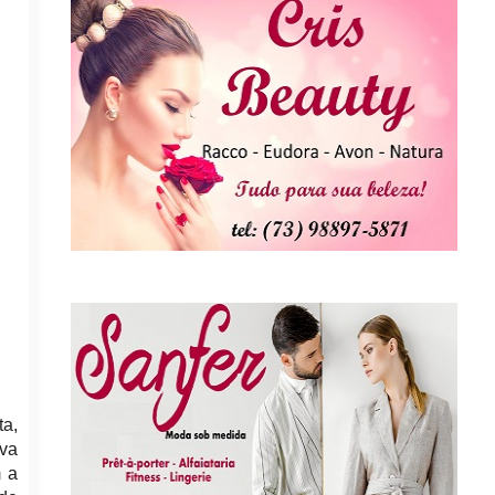
ta,
ava
m a