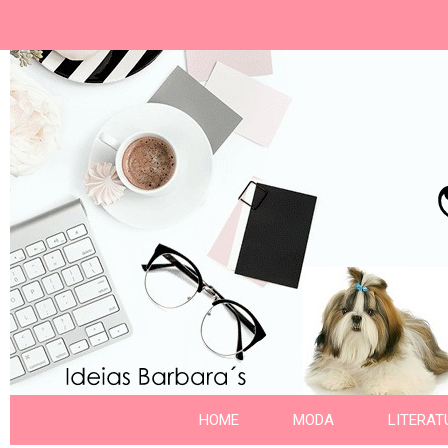
Ideias Barbara´
Nome da aba
HOME
MODA
LITERAT