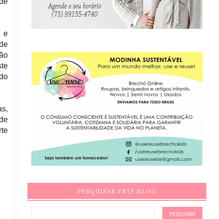
 de
o e
ade
não
ste
ndo
s,
 de
rte
PESQUISAR ESTE BLOG