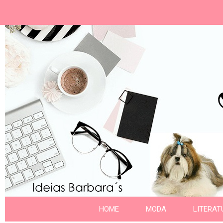
Ideias Barbara´
Nome da aba
HOME
MODA
LITERAT