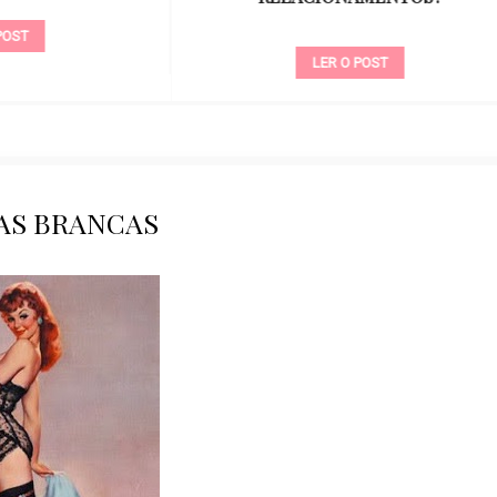
LER O POST
LER O POST
AS BRANCAS