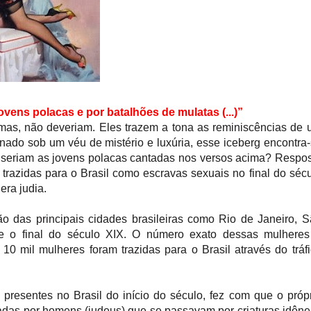
ovens polacas e por batalhões de mulatas (...)”
as, não deveriam. Eles trazem a tona as reminiscências de
Ornado sob um véu de mistério e luxúria, esse iceberg encontra
seriam as jovens polacas cantadas nos versos acima? Respo
 trazidas para o Brasil como escravas sexuais no final do séc
era judia.
ão das principais cidades brasileiras como Rio de Janeiro, 
de o final do século XIX. O número exato dessas mulheres
0 mil mulheres foram trazidas para o Brasil através do tráf
 presentes no Brasil do início do século, fez com que o próp
adas por homens (judeus) que se passavam por criaturas idôn