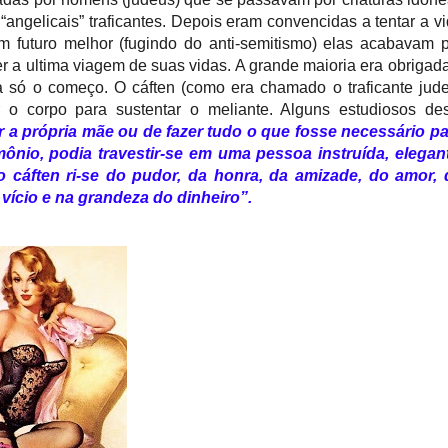
ngelicais” traficantes. Depois eram convencidas a tentar a v
 futuro melhor (fugindo do anti-semitismo) elas acabavam 
 a ultima viagem de suas vidas. A grande maioria era obrigad
era só o começo. O cáften (como era chamado o traficante jud
o corpo para sustentar o meliante. Alguns estudiosos des
 a própria mãe ou de fazer tudo o que fosse necessário pa
mônio, podia travestir-se em uma pessoa instruída, elegan
cáften ri-se do pudor, da honra, da amizade, do amor, 
 vício e na grandeza do dinheiro”.