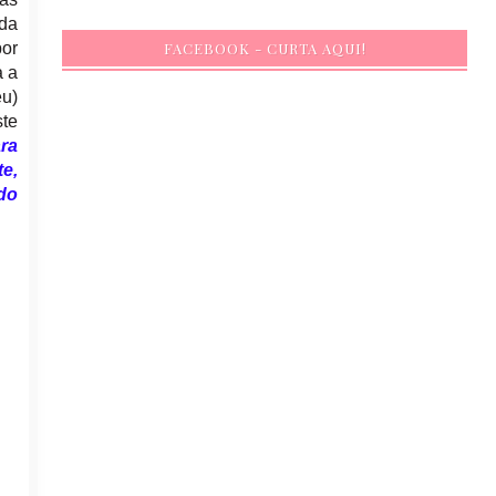
ida
por
FACEBOOK - CURTA AQUI!
a a
eu)
te
ra
te,
do