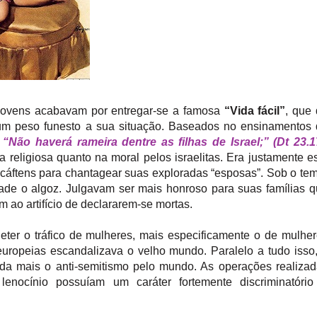
 jovens acabavam por entregar-se a famosa
“Vida fácil”
, que
a um peso funesto a sua situação. Baseados no ensinamentos
:
“Não haverá rameira dentre as filhas de Israel;” (Dt 23.1
 religiosa quanto na moral pelos israelitas. Era justamente e
s cáftens para chantagear suas exploradas “esposas”. Sob o te
ade o algoz. Julgavam ser mais honroso para suas famílias 
 ao artifício de declararem-se mortas.
eter o tráfico de mulheres, mais especificamente o de mulhe
europeias escandalizava o velho mundo. Paralelo a tudo isso
da mais o anti-semitismo pelo mundo. As operações realiza
lenocínio possuíam um caráter fortemente discriminatório