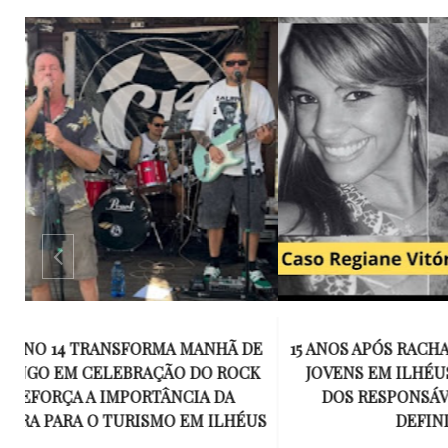
E
15 ANOS APÓS RACHA QUE MATOU DOIS
UM KIT D
K
JOVENS EM ILHÉUS, CONDENAÇÃO
DE TR
DOS RESPONSÁVEIS TORNA-SE
ESQUECID
US
DEFINITIVA
VIROU 
R