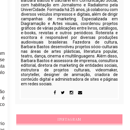
Barbara Bastos é bacharel em Comunicação Social,
com habilitação em Jornalismo e Radialismo pela
UniverCidade. Formada há 25 anos, já colaborou com
diversos veículos impressos e digitais, além de dirigir
campanhas de marketing. Especializada em
Diagramação e Artes visuais, coordenou projetos
gráficos de várias publicações entre livros, catálogos,
e-books, revistas e outros periódicos. Roteirista e
escritora é responsável por diversas produções
audiovisuais brasileiras. Fazedora de cultura,
Barbara Bastos desenvolveu projetos sócio-culturais
nas áreas de artes plásticas, literatura popular,
 um
teatro, dança, cinema e multilinguagens. Além disso,
-se
Barbara Bastos é assessora de imprensa, consultora
editorial, diretora de marketing de entidades sociais,
sta
instrutora de projetos culturais, videomaker,
ulo
storyteller, designer de animação, criadora de
conteúdo digital e administradora de sites e páginas
em redes sociais.
São
 é
ico
INSTAGRAM
rio
eas