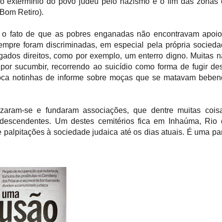
 o extermínio do povo judeu pelo nazismo e o fim das zonas
(Bom Retiro).
ja o fato de que as pobres enganadas não encontravam apoi
pre foram discriminadas, em especial pela própria socied
gados direitos, como por exemplo, um enterro digno. Muitas 
por sucumbir, recorrendo ao suicídio como forma de fugir de
poca notinhas de informe sobre moças que se matavam bebe
zaram-se e fundaram associações, que dentre muitas coisa
 descendentes. Um destes cemitérios fica em Inhaúma, Rio
e palpitações à sociedade judaica até os dias atuais. É uma pa