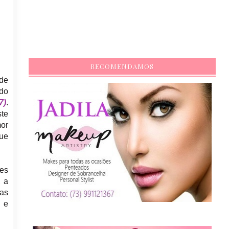
RECOMENDAMOS
 de
 do
7)
.
ste
mor
que
res
, a
das
 e