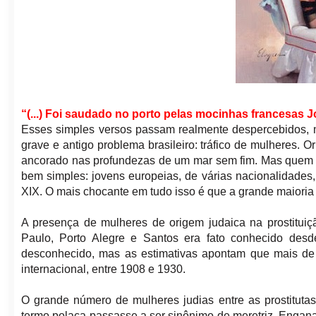
“(...) Foi saudado no porto pelas mocinhas francesas J
Esses simples versos passam realmente despercebidos, m
grave e antigo problema brasileiro: tráfico de mulheres. 
ancorado nas profundezas de um mar sem fim. Mas quem 
bem simples: jovens europeias, de várias nacionalidades,
XIX. O mais chocante em tudo isso é que a grande maioria 
A presença de mulheres de origem judaica na prostituiç
Paulo, Porto Alegre e Santos era fato conhecido des
desconhecido, mas as estimativas apontam que mais de 1
internacional, entre 1908 e 1930.
O grande número de mulheres judias entre as prostitutas
termo polaca passasse a ser sinônimo de meretriz. Engan