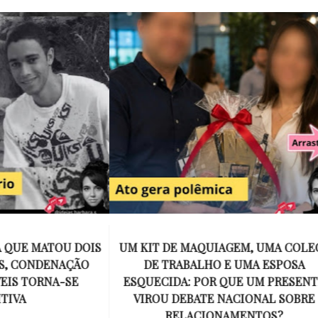
E MAQUIAGEM, UMA COLEGA
APÓS O SUCESSO DE EU
ABALHO E UMA ESPOSA
ENCONTRAR, NETFLIX ANU
A: POR QUE UM PRESENTE
DE MYRON BOLITAR, O P
DEBATE NACIONAL SOBRE
MAIS ICÔNICO DE HARL
ELACIONAMENTOS?