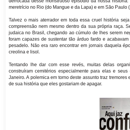
derrocada desse monstruoso episódio da nossa história:
meretrício no Rio (do Mangue e da Lapa) e em São Paulo 
Talvez o mais aterrador em toda essa cruel história se
compreensão nem mesmo dentro da sua própria raça. Sem
judaica no Brasil, chegando ao cúmulo de lhes serem ne
foram capazes de sustentar tão árduo fardo e acabavam 
pesadelo. Não era raro encontrar em jornais daquela é
creolina e lisol.
Tentando lhe dar com esse revés, muitas delas organi
construíram cemitérios especialmente para elas e seus
Janeiro. A polemica em torno deste assunto traz tremores 
de sua história que eles gostariam de apagar.