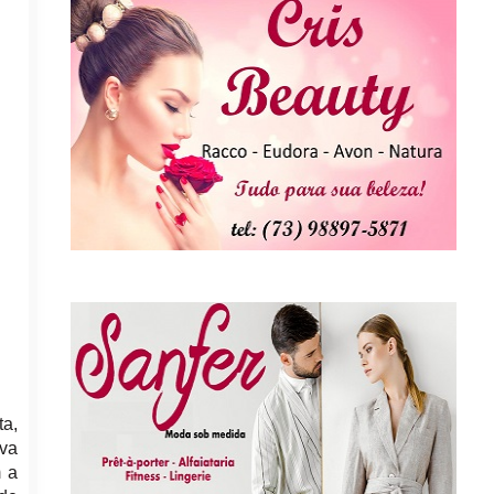
ta,
ava
m a