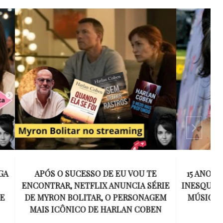
 VOU TE
15 ANOS SEM AMY WINEHOUSE: A VOZ
NCIA SÉRIE
INESQUECÍVEL QUE REVOLUCIONOU A
ERSONAGEM
MÚSICA E SE TORNOU UM SÍMBOLO
AN COBEN
DE UMA GERAÇÃO