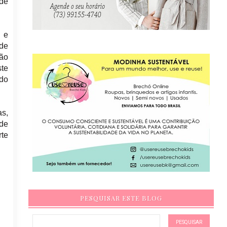
 de
o e
ade
não
ste
ndo
s,
 de
rte
PESQUISAR ESTE BLOG