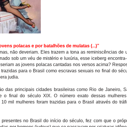
ovens polacas e por batalhões de mulatas (...)”
as, não deveriam. Eles trazem a tona as reminiscências de
Ornado sob um véu de mistério e luxúria, esse iceberg encontra
seriam as jovens polacas cantadas nos versos acima? Respo
 trazidas para o Brasil como escravas sexuais no final do séc
era judia.
ão das principais cidades brasileiras como Rio de Janeiro, 
de o final do século XIX. O número exato dessas mulheres
0 mil mulheres foram trazidas para o Brasil através do tráf
 presentes no Brasil do início do século, fez com que o próp
adas por homens (judeus) que se passavam por criaturas idôn