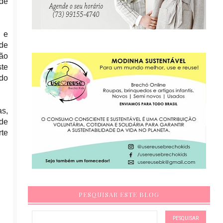
 de
o e
ade
não
ste
ndo
s,
 de
rte
PESQUISAR ESTE BLOG