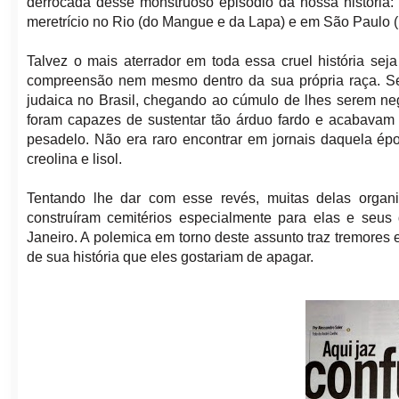
derrocada desse monstruoso episódio da nossa história:
meretrício no Rio (do Mangue e da Lapa) e em São Paulo 
Talvez o mais aterrador em toda essa cruel história se
compreensão nem mesmo dentro da sua própria raça. Sem
judaica no Brasil, chegando ao cúmulo de lhes serem ne
foram capazes de sustentar tão árduo fardo e acabavam 
pesadelo. Não era raro encontrar em jornais daquela é
creolina e lisol.
Tentando lhe dar com esse revés, muitas delas organi
construíram cemitérios especialmente para elas e seus
Janeiro. A polemica em torno deste assunto traz tremores 
de sua história que eles gostariam de apagar.