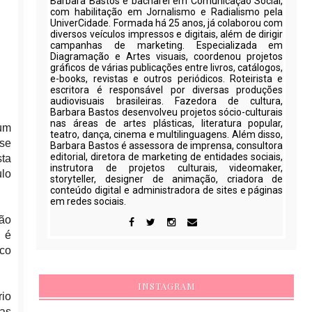
Barbara Bastos é bacharel em Comunicação Social,
com habilitação em Jornalismo e Radialismo pela
UniverCidade. Formada há 25 anos, já colaborou com
diversos veículos impressos e digitais, além de dirigir
campanhas de marketing. Especializada em
Diagramação e Artes visuais, coordenou projetos
gráficos de várias publicações entre livros, catálogos,
e-books, revistas e outros periódicos. Roteirista e
escritora é responsável por diversas produções
audiovisuais brasileiras. Fazedora de cultura,
Barbara Bastos desenvolveu projetos sócio-culturais
nas áreas de artes plásticas, literatura popular,
 um
teatro, dança, cinema e multilinguagens. Além disso,
-se
Barbara Bastos é assessora de imprensa, consultora
editorial, diretora de marketing de entidades sociais,
sta
instrutora de projetos culturais, videomaker,
ulo
storyteller, designer de animação, criadora de
conteúdo digital e administradora de sites e páginas
em redes sociais.
São
 é
ico
INSTAGRAM
rio
eas