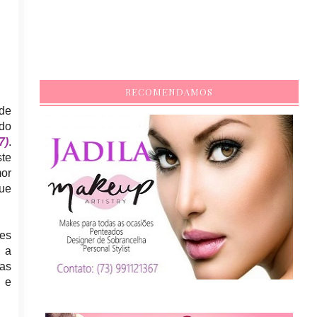
RECOMENDAMOS
 de
 do
7)
.
ste
mor
que
res
, a
das
 e