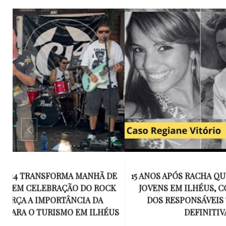
E
15 ANOS APÓS RACHA QUE MATOU DOIS
UM KIT D
K
JOVENS EM ILHÉUS, CONDENAÇÃO
DE TR
DOS RESPONSÁVEIS TORNA-SE
ESQUECID
US
DEFINITIVA
VIROU 
R