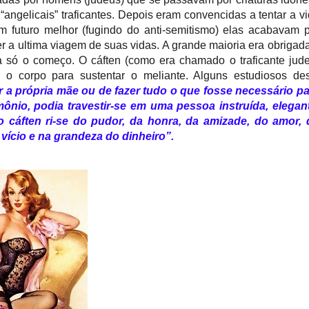
ngelicais” traficantes. Depois eram convencidas a tentar a v
 futuro melhor (fugindo do anti-semitismo) elas acabavam 
 a ultima viagem de suas vidas. A grande maioria era obrigad
era só o começo. O cáften (como era chamado o traficante jud
o corpo para sustentar o meliante. Alguns estudiosos des
 a própria mãe ou de fazer tudo o que fosse necessário pa
mônio, podia travestir-se em uma pessoa instruída, elegan
cáften ri-se do pudor, da honra, da amizade, do amor, 
 vício e na grandeza do dinheiro”.