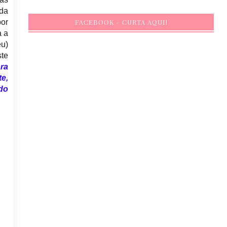
ida
por
FACEBOOK - CURTA AQUI!
a a
eu)
te
ra
te,
do