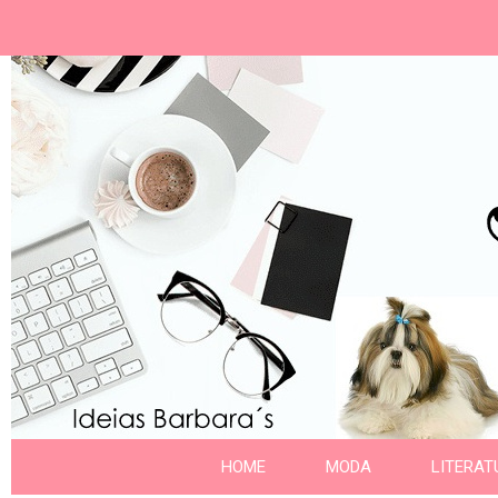
Ideias Barbara´
Nome da aba
HOME
MODA
LITERAT