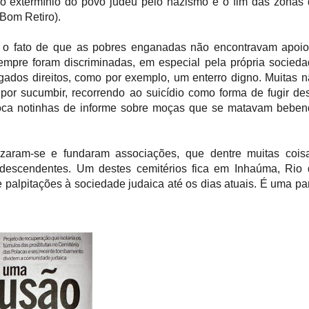
 o extermínio do povo judeu pelo nazismo e o fim das zonas
(Bom Retiro).
ja o fato de que as pobres enganadas não encontravam apoi
pre foram discriminadas, em especial pela própria socied
gados direitos, como por exemplo, um enterro digno. Muitas 
por sucumbir, recorrendo ao suicídio como forma de fugir de
poca notinhas de informe sobre moças que se matavam bebe
zaram-se e fundaram associações, que dentre muitas coisa
 descendentes. Um destes cemitérios fica em Inhaúma, Rio
e palpitações à sociedade judaica até os dias atuais. É uma pa