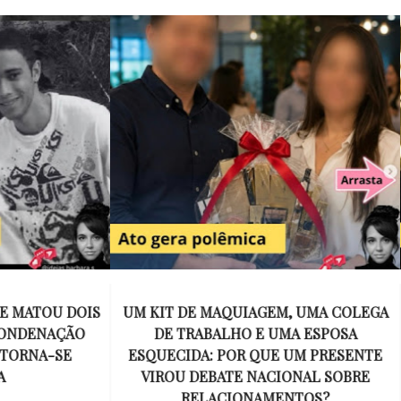
E MAQUIAGEM, UMA COLEGA
APÓS O SUCESSO DE EU
ABALHO E UMA ESPOSA
ENCONTRAR, NETFLIX ANU
A: POR QUE UM PRESENTE
DE MYRON BOLITAR, O P
DEBATE NACIONAL SOBRE
MAIS ICÔNICO DE HARL
ELACIONAMENTOS?