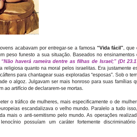
 jovens acabavam por entregar-se a famosa
“Vida fácil”
, que
a um peso funesto a sua situação. Baseados no ensinamentos
:
“Não haverá rameira dentre as filhas de Israel;” (Dt 23.1
 religiosa quanto na moral pelos israelitas. Era justamente e
s cáftens para chantagear suas exploradas “esposas”. Sob o te
ade o algoz. Julgavam ser mais honroso para suas famílias 
 ao artifício de declararem-se mortas.
eter o tráfico de mulheres, mais especificamente o de mulhe
europeias escandalizava o velho mundo. Paralelo a tudo isso
da mais o anti-semitismo pelo mundo. As operações realiza
lenocínio possuíam um caráter fortemente discriminatório