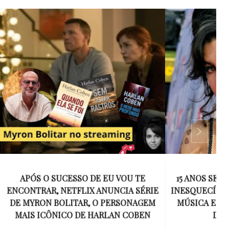
 VOU TE
15 ANOS SEM AMY WINEHOUSE: A VOZ
NCIA SÉRIE
INESQUECÍVEL QUE REVOLUCIONOU A
ERSONAGEM
MÚSICA E SE TORNOU UM SÍMBOLO
AN COBEN
DE UMA GERAÇÃO