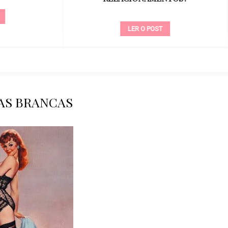
LER O POST
LER O POST
AS BRANCAS