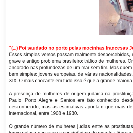
“(...) Foi saudado no porto pelas mocinhas francesas J
Esses simples versos passam realmente despercebidos, m
grave e antigo problema brasileiro: tráfico de mulheres. 
ancorado nas profundezas de um mar sem fim. Mas quem 
bem simples: jovens europeias, de várias nacionalidades,
XIX. O mais chocante em tudo isso é que a grande maioria 
A presença de mulheres de origem judaica na prostituiç
Paulo, Porto Alegre e Santos era fato conhecido des
desconhecido, mas as estimativas apontam que mais de 1
internacional, entre 1908 e 1930.
O grande número de mulheres judias entre as prostitutas
termo polaca passasse a ser sinônimo de meretriz. Engan