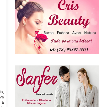
ta,
ava
m a