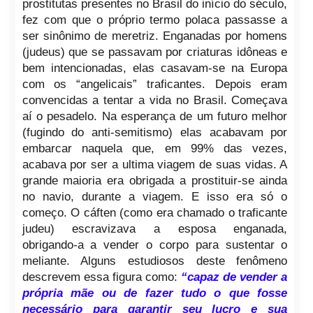
prostitutas presentes no Brasil do início do século,
fez com que o próprio termo polaca passasse a
ser sinônimo de meretriz. Enganadas por homens
(judeus) que se passavam por criaturas idôneas e
bem intencionadas, elas casavam-se na Europa
com os “angelicais” traficantes. Depois eram
convencidas a tentar a vida no Brasil. Começava
aí o pesadelo. Na esperança de um futuro melhor
(fugindo do anti-semitismo) elas acabavam por
embarcar naquela que, em 99% das vezes,
acabava por ser a ultima viagem de suas vidas. A
grande maioria era obrigada a prostituir-se ainda
no navio, durante a viagem. E isso era só o
começo. O cáften (como era chamado o traficante
judeu) escravizava a esposa enganada,
obrigando-a a vender o corpo para sustentar o
meliante. Alguns estudiosos deste fenômeno
descrevem essa figura como:
“capaz de vender a
própria mãe ou de fazer tudo o que fosse
necessário para garantir seu lucro e sua