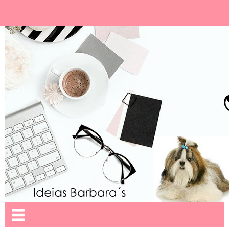
Ideias Barbara´
Nome da aba