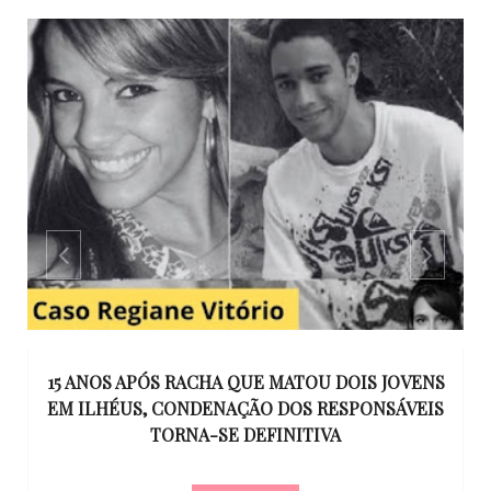
GO
15 ANOS APÓS RACHA QUE MATOU DOIS JOVENS
EM ILHÉUS, CONDENAÇÃO DOS RESPONSÁVEIS
T
O
TORNA-SE DEFINITIVA
U