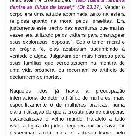
repudiavam a prostituição:
“Não haverá rameira
dentre as filhas de Israel;” (Dt 23.17)
. Vender o
corpo era uma atitude abominada tanto na esfera
religiosa quanto na moral pelos israelitas. Era
justamente este trecho das escrituras que muitas
vezes era utilizado pelos cáftens para chantagear
suas exploradas “esposas”. Sob o temor moral e
da própria fé, elas acabavam sucumbindo à
vontade o algoz. Julgavam ser mais honroso para
suas famílias que acreditassem na mentira de
uma vida próspera, ou recorriam ao artifício de
declararem-se mortas.
Naqueles idos já havia a preocupação
internacional de deter o tráfico de mulheres, mais
especificamente o de mulheres brancas, numa
clara indicação de que a prostituição de europeias
escandalizava o velho mundo. Paralelo a tudo
isso, a figura do judeu degenerador acabava por
disseminar ainda mais o anti-semitismo pelo