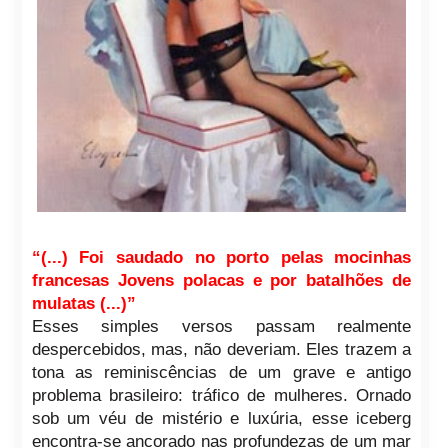
“(...) Foi saudado no porto pelas mocinhas
francesas Jovens polacas e por batalhões de
mulatas (...)”
Esses simples versos passam realmente
despercebidos, mas, não deveriam. Eles trazem a
tona as reminiscências de um grave e antigo
problema brasileiro: tráfico de mulheres. Ornado
sob um véu de mistério e luxúria, esse iceberg
encontra-se ancorado nas profundezas de um mar