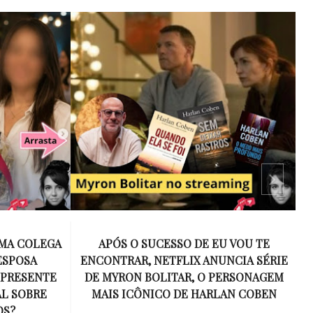
 VOU TE
15 ANOS SEM AMY WINEHOUSE: A VOZ
NCIA SÉRIE
INESQUECÍVEL QUE REVOLUCIONOU A
ERSONAGEM
MÚSICA E SE TORNOU UM SÍMBOLO
AN COBEN
DE UMA GERAÇÃO