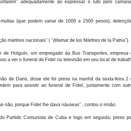
portarem" adequadamente ao expressar o luto pelo camara
 multas (que podem variar de 1000 a 1500 pesos), detençõe
mártires nacionais" ( "difamar de los Mártires de la Patria").
e de Holguín, um empregado da Bus Transportes, empresa 
sou a ver o funeral de Fidel na televisão em seu local de trabal
mão de Dario, disse ele foi preso na manhã da sexta-feira 2
em para assistir ao funeral de Fidel, juntamente com outr
isse não, porque Fidel lhe dava náuseas" , contou o irmão.
l do Partido Comunista de Cuba e logo em seguida, preso p