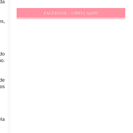
da
FACEBOOK - CURTA AQUI!
s,
do
ho.
 de
os
ela