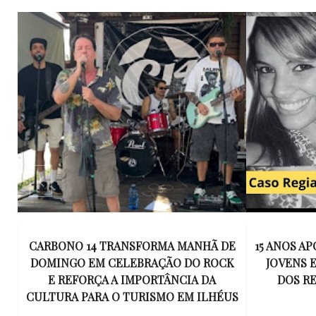
E
15 ANOS APÓS RACHA QUE MATOU DOIS
UM KIT D
K
JOVENS EM ILHÉUS, CONDENAÇÃO
DE TR
DOS RESPONSÁVEIS TORNA-SE
ESQUECID
US
DEFINITIVA
VIROU 
R