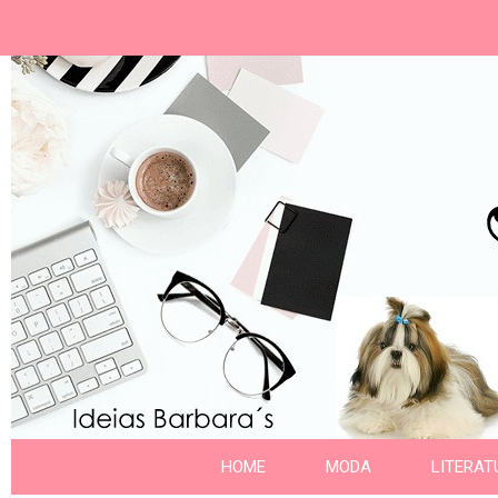
Ideias Barbara´
Nome da aba
HOME
MODA
LITERAT