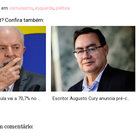
o em:
comunismo
,
esquerda
,
política
t? Confira também:
a vai a 70,7% no ...
Escritor Augusto Cury anuncia pré-c...
 comentário: