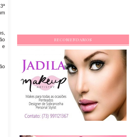
 3ª
 um
os,
são
RECOMENDAMOS
o e
não