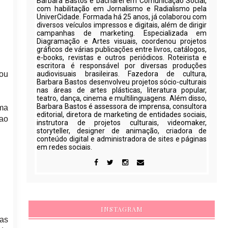
Barbara Bastos é bacharel em Comunicação Social,
com habilitação em Jornalismo e Radialismo pela
UniverCidade. Formada há 25 anos, já colaborou com
diversos veículos impressos e digitais, além de dirigir
campanhas de marketing. Especializada em
Diagramação e Artes visuais, coordenou projetos
gráficos de várias publicações entre livros, catálogos,
e-books, revistas e outros periódicos. Roteirista e
escritora é responsável por diversas produções
 ou
audiovisuais brasileiras. Fazedora de cultura,
Barbara Bastos desenvolveu projetos sócio-culturais
nas áreas de artes plásticas, literatura popular,
teatro, dança, cinema e multilinguagens. Além disso,
Barbara Bastos é assessora de imprensa, consultora
ima
editorial, diretora de marketing de entidades sociais,
 ao
instrutora de projetos culturais, videomaker,
storyteller, designer de animação, criadora de
conteúdo digital e administradora de sites e páginas
em redes sociais.
INSTAGRAM
as