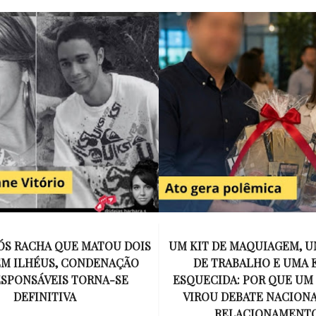
E MAQUIAGEM, UMA COLEGA
APÓS O SUCESSO DE EU
ABALHO E UMA ESPOSA
ENCONTRAR, NETFLIX ANU
A: POR QUE UM PRESENTE
DE MYRON BOLITAR, O P
DEBATE NACIONAL SOBRE
MAIS ICÔNICO DE HARL
ELACIONAMENTOS?